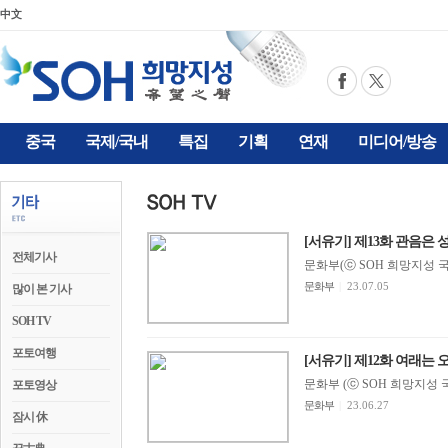
中文
중국
국제/국내
특집
기획
연재
미디어/방송
[서유기] 제13화 관음은 
전체기사
문화부(ⓒ SOH 희망지성 국제방송
문화부
|
23.07.05
많이 본 기사
SOH TV
포토여행
[서유기] 제12화 여래는
문화부 (ⓒ SOH 희망지성 국제방
포토영상
문화부
|
23.06.27
잠시 休