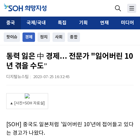
중국
국제/국내
특집
기획
연재
미디어
핫이슈
경제
정치
사회
종합
동력 잃은 中 경제... 전문가 "잃어버린 10
년 겪을 수도”
디지털뉴스팀
2023-07-25 16:32:45
|
▲ [사진=SOH 자료실]
[SOH] 중국도 일본처럼 '잃어버린 10'년에 접어들고 있다
는 경고가 나왔다.