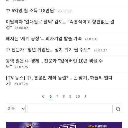
23.08.07
中 6억명 월 소득 ‘18만원’
23.08.03
이탈리아 '일대일로 탈퇴' 검토... “즉흥적이고 형편없는 결
정”
23.08.02
해지는 ‘세계 공장’... 외자기업 탈출 가속
23.07.31
中 전문가 “청년 취업난... 정치 위기 될 수도”
23.07.27
동력 잃은 中 경제... 전문가 "잃어버린 10년 겪을 수
도”
23.07.25
[TV 뉴스] 中, 홍콩인 계좌 동결?... 돈 찾기, 하늘의 별따
기!
23.07.24
6
7
8
9
10