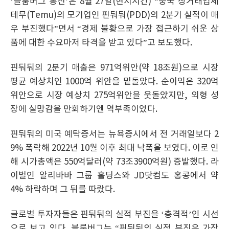
‘블룸버그 통신’은 8월 27일(현지시간) “중국 상거래업체
테무(Temu)의 모기업인 핀둬둬(PDD)의 2분기 실적이 매
우 부진했다”면서 “경제 불황으로 가장 접근하기 쉬운 상
품에 대한 수요마저 타격을 받고 있다”고 보도했다.
핀둬둬의 2분기 매출은 971억위안(약 18조원)으로 시장
평균 예상치인 1000억 위안을 밑돌았다. 순이익은 320억
위안으로 시장 예상치 275억위안을 웃돌았지만, 외형 성
장에 실망감을 만회하기엔 역부족이었다.
핀둬둬의 미국 예탁증서는 뉴욕증시에서 전 거래일보다 2
9% 폭락해 2022년 10월 이후 최대 낙폭을 보였다. 이로 인
해 시가총액은 550억달러(약 73조3900억원) 증발했다. 라
이벌인 알리바바 그룹 홀딩스와 JD닷컴도 홍콩에서 약
4% 하락하며 그 뒤를 따랐다.
글로벌 투자자들은 핀둬둬의 실적 부진을 ‘충격적’인 시선
으로 보고 있다. 블룸버그는 “핀둬둬의 실적 부진은 가장