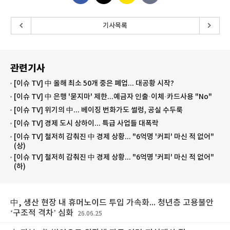
기사목록
관련기사
[이슈 TV] 中 올해 최소 50개 중은 폐업... 대공황 시작?
[이슈 TV] 中 은행 '묻지마' 제한...예금자 인출·이체·카드사용 "No"
[이슈 TV] 위기의 中... 베이징 번화가도 썰렁, 공실 수두룩
[이슈 TV] 경제 도시 상하이... 특급 사업들 대폭락
[이슈 TV] 철저히 감춰진 中 경제 상황... "6억명 '커피' 마신 적 없어"
(상)
[이슈 TV] 철저히 감춰진 中 경제 상황... "6억명 '커피' 마신 적 없어"
(하)
中, 생산 현장 내 휴머노이드 투입 가속화... 청년층 고용불안
‘구조적 격차’ 심화
26.06.25