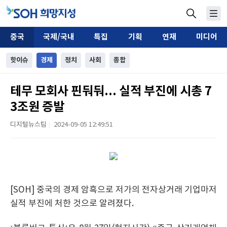
중국
국제/국내
특집
기획
연재
미디어
핫이슈
경제
정치
사회
종합
테무 모회사 핀둬둬... 실적 부진에 시총 7
3조원 증발
디지털뉴스팀
2024-09-05 12:49:51
|
[SOH] 중국의 경제 암흑으로 저가의 전자상거래 기업마저
실적 부진에 처한 것으로 알려졌다.