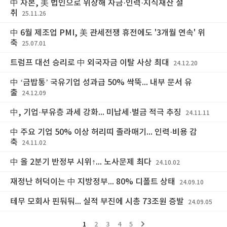
中 자본, 美 법인으로 위장해 자금·인력·지식재산 절
취
25.11.26
中 6월 제조업 PMI, 美 관세전쟁 휴전에도 '3개월 연속' 위
축
25.07.01
트럼프 대선 승리로 中 외국자금 이탈 사상 최대
24.12.20
中 ‘금밥통’ 국유기업 성과급 50% 싹뚝... 내부 문서 유
출
24.12.09
中, 기업·부유층 과세 강화... 미납세·벌금 적극 추징
24.11.11
中 주요 기업 50% 이상 허리띠 졸라매기... 인력·비용 감
축
24.11.02
中 올 2분기 반정부 시위↑... 노사문제 최다
24.10.02
재정난 허덕이는 中 지방정부... 80% 디폴트 상태
24.09.10
테무 모회사 핀둬둬... 실적 부진에 시총 73조원 증발
24.09.05
1
2
3
4
5