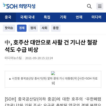
중국
국제/국내
특집
기획
연재
미디어
핫이슈
경제
정치
사회
종합
中, 호주산 대안으로 사활 건 기니산 철광
석도 수급 비상
미디어뉴스팀
2021-09-20 15:22:24
|
▲ 시진핑 중국공산당 총서기(좌) 알파 콩데 기니 대통령(우) [사진=SOH 자료
실]
[SOH] 중국공산당(이하 중공)에 대한 호주의 ‘우한폐렴
(코로나19) 기원 조사’ 요구로 촉발된 양국의 경제 분쟁으