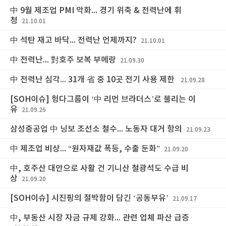
中 9월 제조업 PMI 악화... 경기 위축 & 전력난에 휘
청
21.10.01
中 석탄 재고 바닥... 전력난 언제까지?
21.10.01
中 전력난... 對호주 보복 부메랑
21.09.30
中 전력난 심각... 31개 省 중 10곳 전기 사용 제한
21.09.28
[SOH이슈] 헝다그룹이 ‘中 리먼 브라더스’로 불리는 이
유
21.09.26
삼성중공업 中 닝보 조선소 철수... 노동자 대거 항의
21.09.23
中 제조업 비상... “원자재값 폭등, 수출 둔화”
21.09.20
中, 호주산 대안으로 사활 건 기니산 철광석도 수급 비
상
21.09.20
[SOH이슈] 시진핑의 절박함이 담긴 ‘공동부유’
21.09.17
中, 부동산 시장 자금 규제 강화... 관련 업체 파산 급증