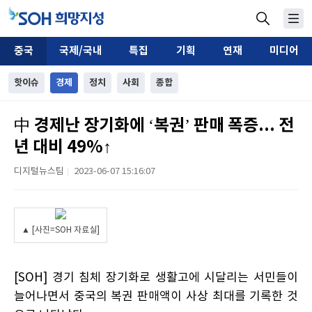
중국
국제/국내
특집
기획
연재
미디어
핫이슈
경제
정치
사회
종합
中 경제난 장기화에 ‘복권’ 판매 폭증... 전
년 대비 49%↑
디지털뉴스팀
2023-06-07 15:16:07
|
▲ [사진=SOH 자료실]
[SOH] 경기 침체 장기화로 생활고에 시달리는 서민들이
늘어나면서 중국의 복권 판매액이 사상 최대를 기록한 것