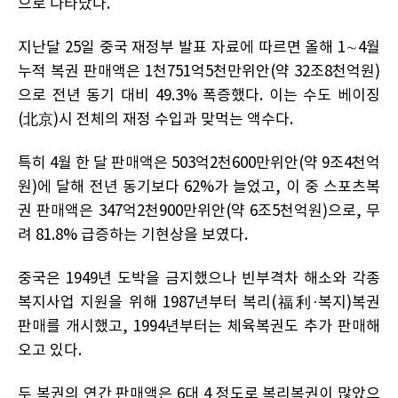
으로 나타났다.
지난달 25일 중국 재정부 발표 자료에 따르면 올해 1∼4월
누적 복권 판매액은 1천751억5천만위안(약 32조8천억원)
으로 전년 동기 대비 49.3% 폭증했다. 이는 수도 베이징
(北京)시 전체의 재정 수입과 맞먹는 액수다.
특히 4월 한 달 판매액은 503억2천600만위안(약 9조4천억
원)에 달해 전년 동기보다 62%가 늘었고, 이 중 스포츠복
권 판매액은 347억2천900만위안(약 6조5천억원)으로, 무
려 81.8% 급증하는 기현상을 보였다.
중국은 1949년 도박을 금지했으나 빈부격차 해소와 각종
복지사업 지원을 위해 1987년부터 복리(福利·복지)복권
판매를 개시했고, 1994년부터는 체육복권도 추가 판매해
오고 있다.
두 복권의 연간 판매액은 6대 4 정도로 복리복권이 많았으