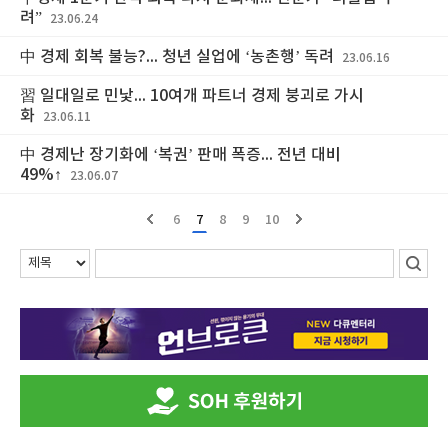
려”
23.06.24
中 경제 회복 불능?... 청년 실업에 ‘농촌행’ 독려
23.06.16
習 일대일로 민낯... 10여개 파트너 경제 붕괴로 가시
화
23.06.11
中 경제난 장기화에 ‘복권’ 판매 폭증... 전년 대비
49%↑
23.06.07
6
7
8
9
10