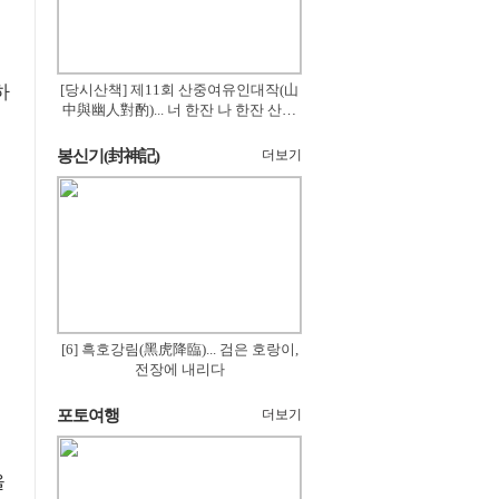
하
[당시산책] 제11회 산중여유인대작(山
中與幽人對酌)... 너 한잔 나 한잔 산의
꽃은 절로 피고
봉신기(封神記)
더보기
[6] 흑호강림(黑虎降臨)... 검은 호랑이,
전장에 내리다
포토여행
더보기
을