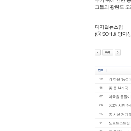
추기 위해 인민 
그들의 광란도 오래
디지털뉴스팀
(ⓒ SOH 희망지성 국
499
러 하원 '동성애
498
美 등 14개국.
497
미국을 물들이
496
602개 시민 단체
495
美 시신 처리 업
494
노르트스트림 폭파