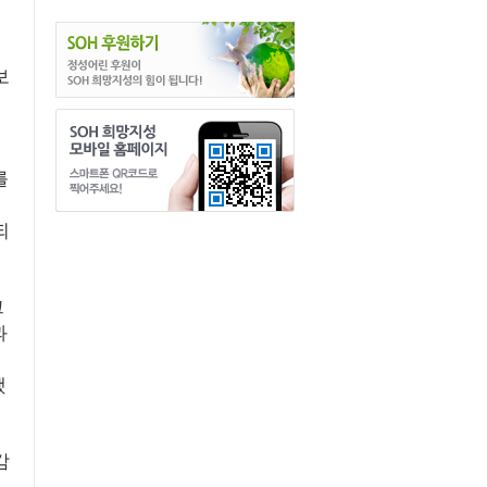
보
를
되
크
과
했
감