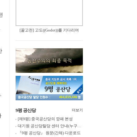
전
[꿀고전] 고도((Godot))를 기다리며
반
.
464,859,446
9평 공산당
더보기
사
[제9평] 중국공산당의 깡패 본성
대기원 공산당탈당 센터 안내(누구나 쉽게 退黨, 退團, 退隊 가능)
『9평 공산당』 원문(간체) 다운로드