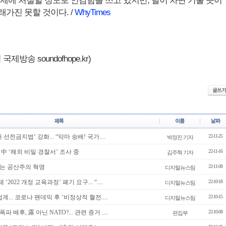
통제에 처절할 정도로 안감힘을 쓰고 있지만, 달이 차면 기울 듯이
가진 못할 것이다. /
WhyTimes
제방송 soundofhope.kr)
 선전금지법‘ 강화... “악마 숭배! 국가....
22-11-25
박정진 기자
.. 中 ‘해외 비밀 경찰서’ 조사 중
22-11-16
김주혁 기자
는 공산주의 혁명
22-11-08
디지털뉴스팀
 ‘2022 개정 교육과정’ 폐기 요구... “....
22-10-18
디지털뉴스팀
계... 코로나 팬데믹 후 ‘비정상적 혈전....
22-10-15
디지털뉴스팀
 배후, 露 아닌 NATO?... 관련 증거 ....
22-10-08
편집부