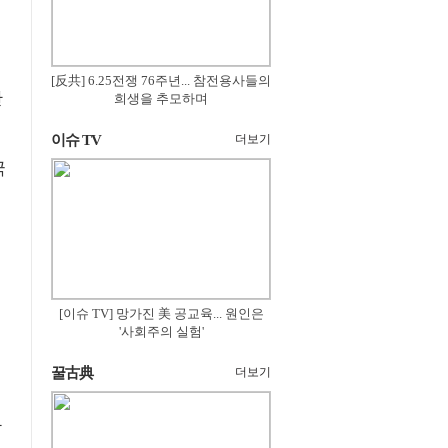
[反共] 6.25전쟁 76주년... 참전용사들의
만
희생을 추모하며
이슈 TV
더보기
국
[이슈 TV] 망가진 美 공교육... 원인은
'사회주의 실험'
꿀古典
더보기
관