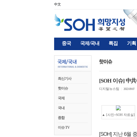
中文
중국
국제/국내
특집
기획
최신기사
[SOH 이슈] 
핫이슈
디지털뉴스팀
|
2022-09-07
국제
국내
▲ [사진=SOH 자료실]
종합
이슈 TV
[SOH] 지난 6