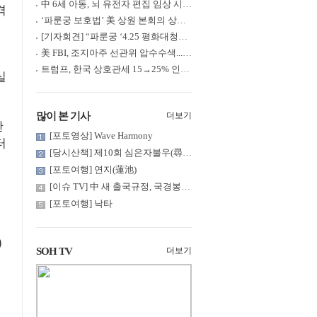
中 6세 아동, 뇌 유전자 편집 임상 시험 중 사망... 의료진 1년간 ....
격
‘파룬궁 보호법’ 美 상원 본회의 상정... 최종 입법 ‘초읽기’
[기자회견] “파룬궁 ‘4.25 평화대청원’ 기념 & 중공의 션윈 공연 .....
美 FBI, 조지아주 선관위 압수수색... 트럼프 “부정선거 증거 확보....
트럼프, 한국 상호관세 15→25% 인상... “韓 국회 무력합의 미비준”....
실
많이 본 기사
더보기
판
[포토영상] Wave Harmony
터
[당시산책] 제10회 심은자불우(尋隱者不遇)... 깊은 산 구름 속 어....
[포토여행] 연지(蓮池)
[이슈 TV] 中 새 출국규정, 국경봉쇄?... 특정계층 출국 규제 강화
[포토여행] 낙타
)
SOH TV
더보기