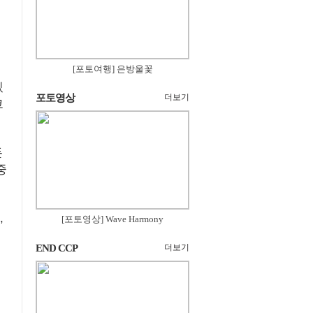
[포토여행] 은방울꽃
있
포토영상
더보기
코
돈
중
,
[포토영상] Wave Harmony
END CCP
더보기