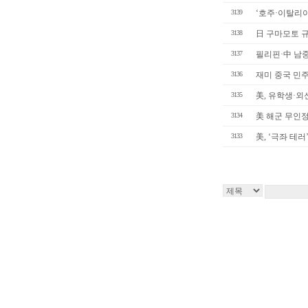
3139
‘호주·이탈리아산
3138
日 구마모토 규모
3137
필리핀·中 남중국
3136
재미 중국 민주화
3135
美, 유학생·외신
3134
美 해군 무인정찰
3133
美, ‘극좌 테러