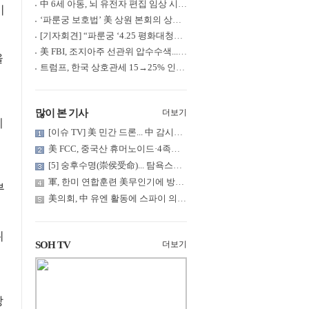
中 6세 아동, 뇌 유전자 편집 임상 시험 중 사망... 의료진 1년간 ....
이
‘파룬궁 보호법’ 美 상원 본회의 상정... 최종 입법 ‘초읽기’
[기자회견] “파룬궁 ‘4.25 평화대청원’ 기념 & 중공의 션윈 공연 .....
美 FBI, 조지아주 선관위 압수수색... 트럼프 “부정선거 증거 확보....
을
트럼프, 한국 상호관세 15→25% 인상... “韓 국회 무력합의 미비준”....
많이 본 기사
더보기
계
[이슈 TV] 美 민간 드론... 中 감시망 뚫고 군함 근접 촬영
美 FCC, 중국산 휴머노이드·4족보행 로봇·전력 인버터 신규 수입 .....
[5] 숭후수명(崇侯受命)... 탐욕스러운 북백후, 정벌의 기치를 올.....
軍, 한미 연합훈련 美무인기에 방공태세 발령... 왜?
부
美의회, 中 유엔 활동에 스파이 의혹 제기
위
SOH TV
더보기
랑