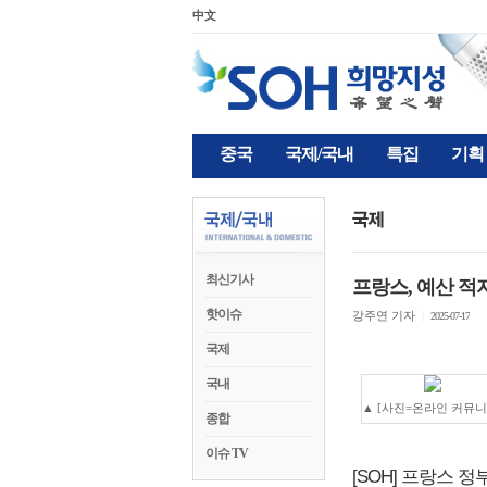
中文
중국
국제/국내
특집
기획
최신기사
프랑스, 예산 적
핫이슈
강주연 기자
|
2025-07-17
국제
국내
▲ [사진=온라인 커뮤니
종합
이슈 TV
[SOH] 프랑스 