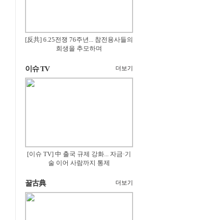
[反共] 6.25전쟁 76주년... 참전용사들의
희생을 추모하며
이슈 TV
더보기
[이슈 TV] 中 출국 규제 강화... 자금·기
술 이어 사람까지 통제
꿀古典
더보기