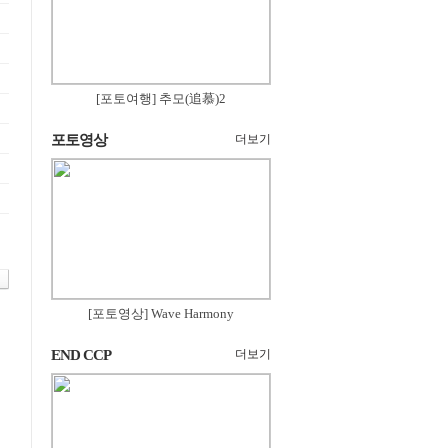
[포토여행] 추모(追慕)2
포토영상
더보기
[포토영상] Wave Harmony
END CCP
더보기