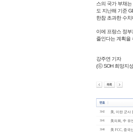
스의 국가 부채는 
도 지난해 기준 G
한참 초과한 수치
이에 프랑스 정부는
줄인다는 계획을 
강주연 기자
(ⓒ SOH 희망지성 국
3142
美, 이란 군사
3141
美의회, 中 유
3140
美 FCC, 중국