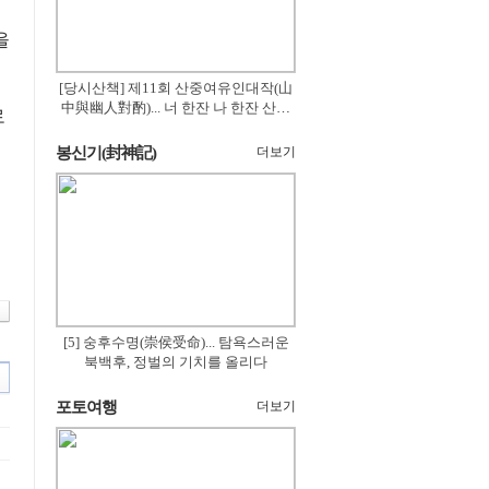
을
[당시산책] 제11회 산중여유인대작(山
中與幽人對酌)... 너 한잔 나 한잔 산의
로
꽃은 절로 피고
봉신기(封神記)
더보기
[5] 숭후수명(崇侯受命)... 탐욕스러운
북백후, 정벌의 기치를 올리다
포토여행
더보기