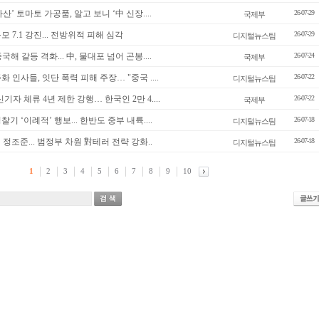
’ 토마토 가공품, 알고 보니 ‘中 신장....
26-07-29
국제부
 7.1 강진... 전방위적 피해 심각
26-07-29
디지털뉴스팀
해 갈등 격화... 中, 물대포 넘어 곤봉....
26-07-24
국제부
 인사들, 잇단 폭력 피해 주장… "중국 ....
26-07-22
디지털뉴스팀
기자 체류 4년 제한 강행… 한국인 2만 4....
26-07-22
국제부
기 ‘이례적’ 행보... 한반도 중부 내륙....
26-07-18
디지털뉴스팀
’ 정조준... 범정부 차원 對테러 전략 강화..
26-07-18
디지털뉴스팀
1
2
3
4
5
6
7
8
9
10