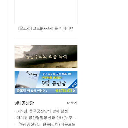
[꿀고전] 고도((Godot))를 기다리며
464,799,675
9평 공산당
더보기
[제9평] 중국공산당의 깡패 본성
대기원 공산당탈당 센터 안내(누구나 쉽게 退黨, 退團, 退隊 가능)
『9평 공산당』 원문(간체) 다운로드