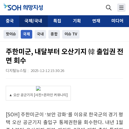
중국
국제/국내
특집
기획
연재
미디어
핫이슈
국제
국내
종합
이슈 TV
주한미군, 내달부터 오산기지 韓 출입권 전
면 회수
디지털뉴스팀
2025-12-12 15:30:26
|
▲ 오산 공군기지 [사진=온라인 커뮤니티]
[SOH] 주한미군이 ‘보안 강화’를 이유로 한국군의 경기 평
택 오산 공군기지 출입구 통제권한을 회수한다. 내년 1월