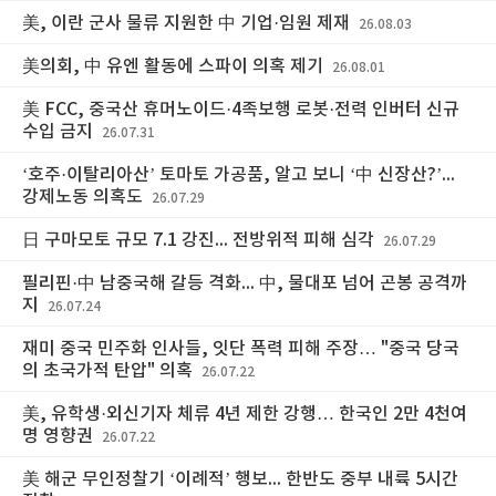
美, 이란 군사 물류 지원한 中 기업·임원 제재
26.08.03
美의회, 中 유엔 활동에 스파이 의혹 제기
26.08.01
美 FCC, 중국산 휴머노이드·4족보행 로봇·전력 인버터 신규
수입 금지
26.07.31
‘호주·이탈리아산’ 토마토 가공품, 알고 보니 ‘中 신장산?’...
강제노동 의혹도
26.07.29
日 구마모토 규모 7.1 강진... 전방위적 피해 심각
26.07.29
필리핀·中 남중국해 갈등 격화... 中, 물대포 넘어 곤봉 공격까
지
26.07.24
재미 중국 민주화 인사들, 잇단 폭력 피해 주장… "중국 당국
의 초국가적 탄압" 의혹
26.07.22
美, 유학생·외신기자 체류 4년 제한 강행… 한국인 2만 4천여
명 영향권
26.07.22
美 해군 무인정찰기 ‘이례적’ 행보... 한반도 중부 내륙 5시간