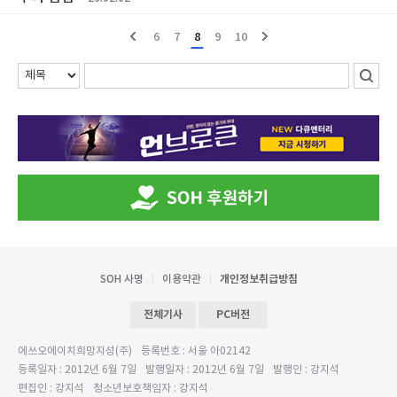
6
7
8
9
10
SOH 사명
이용약관
개인정보취급방침
전체기사
PC버전
에쓰오에이치희망지성(주)
등록번호 : 서울 아02142
등록일자 : 2012년 6월 7일
발행일자 : 2012년 6월 7일
발행인 : 강지석
편집인 : 강지석
청소년보호책임자 : 강지석