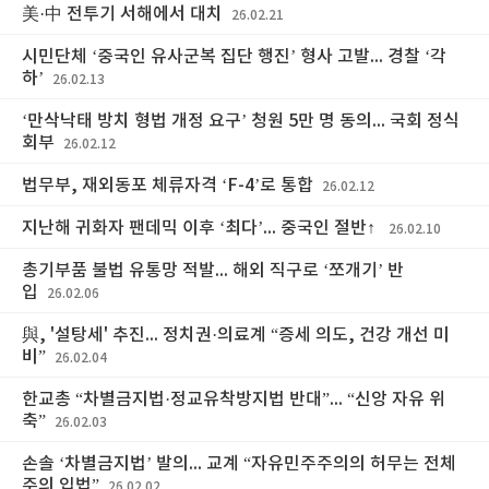
美·中 전투기 서해에서 대치
26.02.21
시민단체 ‘중국인 유사군복 집단 행진’ 형사 고발... 경찰 ‘각
하’
26.02.13
‘만삭낙태 방치 형법 개정 요구’ 청원 5만 명 동의... 국회 정식
회부
26.02.12
법무부, 재외동포 체류자격 ‘F-4’로 통합
26.02.12
지난해 귀화자 팬데믹 이후 ‘최다’... 중국인 절반↑
26.02.10
총기부품 불법 유통망 적발... 해외 직구로 ‘쪼개기’ 반
입
26.02.06
與, '설탕세' 추진... 정치권·의료계 “증세 의도, 건강 개선 미
비”
26.02.04
한교총 “차별금지법·정교유착방지법 반대”... “신앙 자유 위
축”
26.02.03
손솔 ‘차별금지법’ 발의... 교계 “자유민주주의의 허무는 전체
주의 입법”
26.02.02