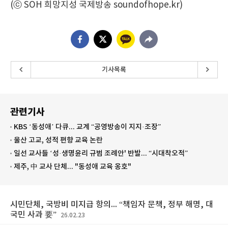
(ⓒ SOH 희망지성 국제방송 soundofhope.kr)
기사목록
관련기사
KBS ‘동성애’ 다큐... 교계 “공영방송이 지지·조장”
울산 고교, 성적 편향 교육 논란
일선 교사들 ‘성·생명윤리 규범 조례안' 반발... “시대착오적”
제주, 中 교사 단체... "동성애 교육 옹호"
시민단체, 국방비 미지급 항의... “책임자 문책, 정부 해명, 대
국민 사과 要”
26.02.23