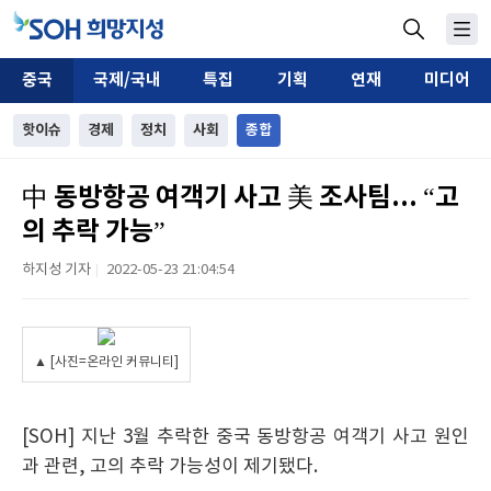
중국
국제/국내
특집
기획
연재
미디어
핫이슈
경제
정치
사회
종합
中 동방항공 여객기 사고 美 조사팀... “고
의 추락 가능”
하지성 기자
2022-05-23 21:04:54
|
▲ [사진=온라인 커뮤니티]
[SOH] 지난 3월 추락한 중국 동방항공 여객기 사고 원인
과 관련, 고의 추락 가능성이 제기됐다.