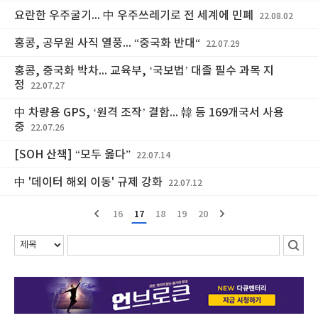
요란한 우주굴기... 中 우주쓰레기로 전 세계에 민폐
22.08.02
홍콩, 공무원 사직 열풍... “중국화 반대“
22.07.29
홍콩, 중국화 박차... 교육부, ‘국보법’ 대졸 필수 과목 지
정
22.07.27
中 차량용 GPS, ‘원격 조작’ 결함... 韓 등 169개국서 사용
중
22.07.26
[SOH 산책] “모두 옳다”
22.07.14
中 '데이터 해외 이동' 규제 강화
22.07.12
16
17
18
19
20