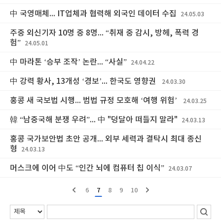
中 국영매체... IT업체과 협력해 외국인 데이터 수집
24.05.03
주중 외신기자 10명 중 8명... “취재 중 감시, 방헤, 폭력 경
험”
24.05.01
中 마라톤 ‘승부 조작’ 논란... “사실”
24.04.22
中 강력 황사, 13개성 ‘경보’... 한국도 영향권
24.03.30
홍콩 새 국보법 시행... 범법 규정 모호해 ‘여행 위험’
24.03.25
韓 “남중국해 분쟁 우려”... 中 "덩달아 떠들지 말라"
24.03.13
홍콩 국가보안법 초안 공개... 외부 세력과 결탁시 최대 종신
형
24.03.13
머스크에 이어 中도 “인간 뇌에 컴퓨터 칩 이식”
24.03.07
6
7
8
9
10