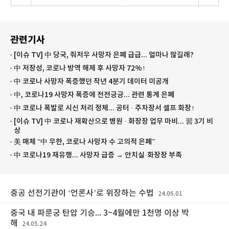
관련기사
[이슈 TV] 中 당국, 줘저우 사망자 은폐 급급... 얼마나 많길래?
中 저장성, 코로나 방역 해제 후 사망자 72%↑
中 코로나 사망자 폭증했던 작년 4분기 데이터 미공개
中, 코로나19 사망자 폭증에 전전긍긍... 관련 통계 은폐
中 코로나 폭발로 시신 처리 정체... 공터 · 주차장서 셀프 화장↑
[이슈 TV] 中 코로나 재확산으로 병원 · 화장장 업무 마비... 習 3기 비
상
美 매체 “中 우한, 코로나 사망자 수 고의적 은폐”
中 코로나19 재유행... 사망자 급증 → 안치실·화장장 부족
중공 선전기관이 ‘언론사’로 위장하는 수법
24.06.01
중국 내 파룬궁 탄압 기승... 3~4월에만 1천명 이상 박
해
24.05.24