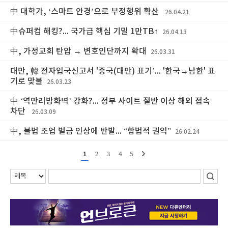
中 대학가, ‘스마트 안경’으로 부정행위 확산
26.04.21
中슈퍼컴 해킹?... 국가급 핵심 기밀 1만TB↑
26.04.13
中, 가정교회 탄압 → 변호인단까지 확대
26.03.31
대만, 韓 전자입국신고서 '중국(대만) 표기’... '한국→남한' 표
기로 맞불
26.03.23
中 ‘역만리방화벽’ 강화?... 정부 사이트 절반 이상 해외 접속
차단
26.03.09
中, 불법 조업 벌금 인상에 반발... “합법적 권익”
26.02.24
1
2
3
4
5