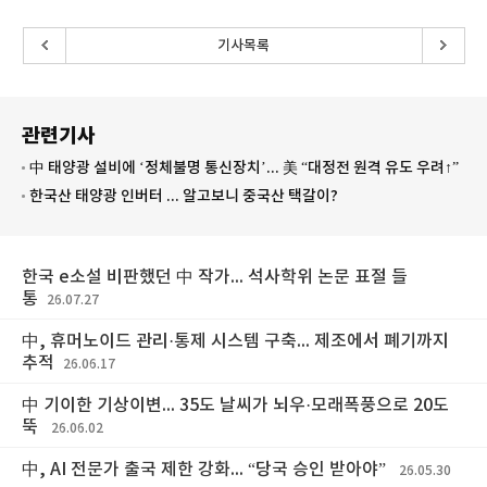
기사목록
관련기사
中 태양광 설비에 ‘정체불명 통신장치’... 美 “대정전 원격 유도 우려↑”
한국산 태양광 인버터 ... 알고보니 중국산 택갈이?
한국 e소설 비판했던 中 작가... 석사학위 논문 표절 들
통
26.07.27
中, 휴머노이드 관리·통제 시스템 구축... 제조에서 폐기까지
추적
26.06.17
中 기이한 기상이변... 35도 날씨가 뇌우·모래폭풍으로 20도
뚝
26.06.02
中, AI 전문가 출국 제한 강화... “당국 승인 받아야”
26.05.30