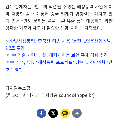
업계 관계자는 “안보와 직결될 수 있는 해상풍력 사업에 이
미 다양한 꼼수를 통해 중국 업계가 영향력을 미치고 있
다”면서 “안보 문제는 물론 국부 유출 등에 대응하기 위한
명확한 기준과 제도가 필요한 상황”이라고 지적했다.
☞
한빛해상풍력, 중국산 터빈 사용 '논란'...명운산업개발,
2.3조 투입
☞
“中 기술 차단”…美, 해저케이블 보안 규제 강화 추진
☞
中 기업, ‘영광 해상풍력 프로젝트’ 참여…국민의힘 “안
보 위협”
디지털뉴스팀
(ⓒ SOH 희망지성 국제방송 soundofhope.kr)