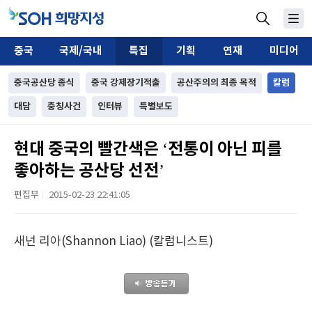
중국
국제/국내
특집
기획
연재
미디어
중국공산당 종식
중국 강제장기적출
공산주의의 최종 목적
칼럼
대담
충칭사건
인터뷰
특별보도
현대 중국의 빨간색은 ‘전통이 아닌 피를
좋아하는 공산당 선전’
편집부
2015-02-23 22:41:05
|
새넌 리아(Shannon Liao) (칼럼니스트)