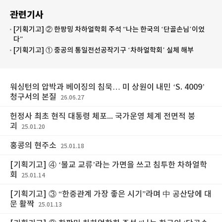
관련기사
[기획기고] ② 한팡밍 차하얼학회 주석 “나는 한국의 ‘단골손님’이었
다”
[기획기고] ① 중공의 통일전선공작기구 ‘차하얼학회’ 실체 해부
워싱턴의 압박과 베이징의 침묵… 미 상원이 내민 ‘S. 4009’
청구서의 본질
26.06.27
헌정사 최초 현직 대통령 체포... 국가운영 체계 전면적 붕
괴
25.01.20
홍콩의 현주소
25.01.18
[기획기고] ④ ‘불교 교류’라는 가면을 쓰고 침투한 차하얼학
회
25.01.14
[기획기고] ③ “한중관계 가장 좋은 시기”라며 中 공산당에 대
문 활짝
25.01.13