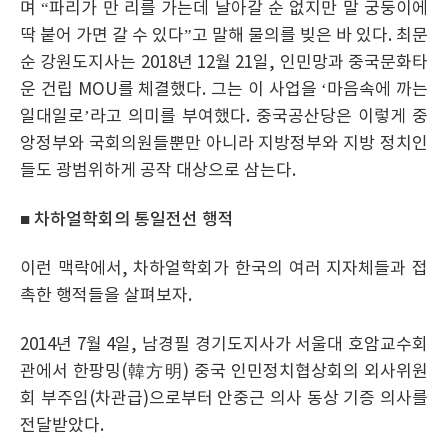
며 “파리가 만 리를 가는데 날아갈 순 없지만 말 궁둥이에
딱 붙어 가면 갈 수 있다”고 말해 물의를 빚은 바 있다. 최문
순 강원도지사는 2018년 12월 21일, 인민망과 중국문화타
운 건립 MOU를 체결했다. 그는 이 사업을 ‘마음속에 까는
일대일로’라고 의미를 부여했다. 중국공산당은 이렇게 중
앙정부와 국회의원들뿐만 아니라 지방정부와 지방 정치인
들도 광범위하게 공작 대상으로 삼는다.
■ 차하얼학회의 통일전선 행적
이런 맥락에서, 차하얼학회가 한국의 여러 지자체들과 접
촉한 행적들을 살펴보자.
2014년 7월 4일, 남경필 경기도지사가 서울대 호암교수회
관에서 한팡밍(韓方明) 중국 인민정치협상회의 외사위원
회 부주임(차관급)으로부터 안중근 의사 동상 기증 의사를
전달받았다.