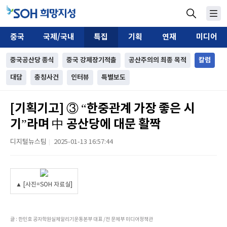
중국
국제/국내
특집
기획
연재
미디어
중국공산당 종식
중국 강제장기적출
공산주의의 최종 목적
칼럼
대담
충칭사건
인터뷰
특별보도
[기획기고] ③ “한중관계 가장 좋은 시
기”라며 中 공산당에 대문 활짝
디지털뉴스팀
2025-01-13 16:57:44
|
▲ [사진=SOH 자료실]
글 : 한민호 공자학원실체알리기운동본부 대표 /전 문체부 미디어정책관