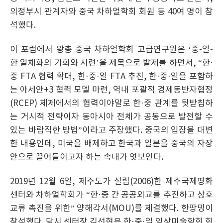
의정부시 관계자와 중국 차하얼학회 회원 등 40여 명이 참
석했다.
이 포럼에서 왕총 중국 차하얼학회 고급연구원은 ‘중-일-
한 일체화의 기회와 시련’을 제목으로 발제를 하면서, “한·
중 FTA 협력 확대, 한·중·일 FTA 추진, 한·중·일을 포함하
는 아세안+3 협력 모델 마련, 역내 포괄적 경제동반자협정
(RCEP) 체제에서의 협력이야말로 한·중 관계를 뒷받침하
는 거시적 전략이자 동아시아 전체가 공동으로 발전할 수
있는 바람직한 방법”이라고 주장했다. 중국의 입장을 대변
한 내용인데, 미국을 배제하고 한국과 일본을 중국의 자장
안으로 끌어들이고자 하는 속내가 엿보인다.
2019년 12월 6일, 제주도가 설립(2006)한 제주국제평화
센터와 차하얼학회가 “한·중 간 공공외교를 추진하고 상호
교류 촉진을 위한” 양해각서(MOU)를 체결했다. 한팡밍이
참석했다. 당시 센터장 김선현은 한·중·일 임상미술학회 회