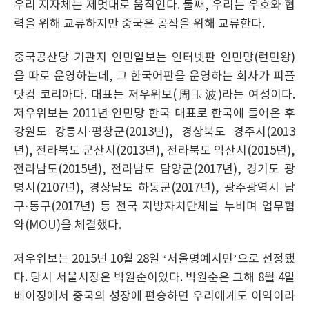
우리 지자체는 제멋대로 움직인다. 둘째, 우리는 우호와 협
력을 위해 교류하지만 중국은 공작을 위해 교류한다.
중국공산당 기관지 인민일보는 인터넷판 인민망(런민왕)
을 따로 운영하는데, 그 한국어판을 운영하는 회사가 피플
닷컴 코리아다. 대표는 저우위보(周玉波)라는 여성이다.
저우위보는 2011년 인민망 한국 대표로 한국에 들어온 후
강원도 강릉시·평창군(2013년), 경상북도 경주시(2013
년), 전라북도 군산시(2013년), 전라북도 익산시(2015년),
전라남도(2015년), 전라남도 담양군(2017년), 경기도 광
명시(2107년), 경상남도 하동군(2017년), 광주광역시 남
구·동구(2017년) 등 전국 지방자치단체를 누비며 업무협
약(MOU)을 체결했다.
저우위보는 2015년 10월 28일 ‘서울명예시민’으로 선정됐
다. 당시 서울시장은 박원순이었다. 박원순은 그해 8월 4일
베이징에서 중국의 성장에 편승하면 우리에게도 이익이라