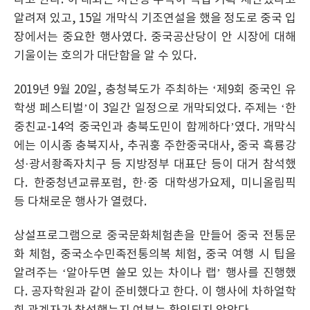
다고 한다. 이 대회는 시진핑 주석이 직접 기획·제안했다고
알려져 있고, 15일 개막식 기조연설을 했을 정도로 중국 입
장에서는 중요한 행사였다. 중국공산당이 안 시장에 대해
기울이는 호의가 대단함을 알 수 있다.
2019년 9월 20일, 충청북도가 주최하는 ‘제9회 중국인 유
학생 페스티벌’이 3일간 일정으로 개막되었다. 주제는 ‘한
중친교-14억 중국인과 충북도민이 함께하다’였다. 개막식
에는 이시종 충북지사, 추궈훙 주한중국대사, 중국 흑룡강
성·광서좡족자치구 등 지방정부 대표단 등이 대거 참석했
다. 한중청년교류포럼, 한·중 대학생가요제, 미니올림픽
등 다채로운 행사가 열렸다.
상설프로그램으로 중국문화체험촌을 만들어 중국 전통문
화 체험, 중국소수민족전통의복 체험, 중국 여행 시 팁을
알려주는 ‘알아두면 쓸모 있는 차이나 랩’ 행사를 진행했
다. 공자학원과 같이 준비했다고 한다. 이 행사에 차하얼학