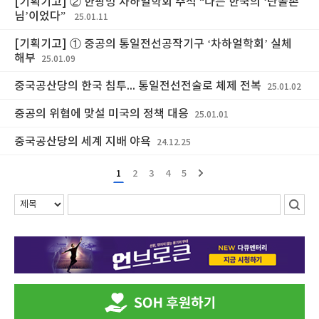
[기획기고] ② 한팡밍 차하얼학회 주석 “나는 한국의 ‘단골손
님’이었다”
25.01.11
[기획기고] ① 중공의 통일전선공작기구 ‘차하얼학회’ 실체
해부
25.01.09
중국공산당의 한국 침투... 통일전선전술로 체제 전복
25.01.02
중공의 위협에 맞설 미국의 정책 대응
25.01.01
중국공산당의 세계 지배 야욕
24.12.25
1
2
3
4
5