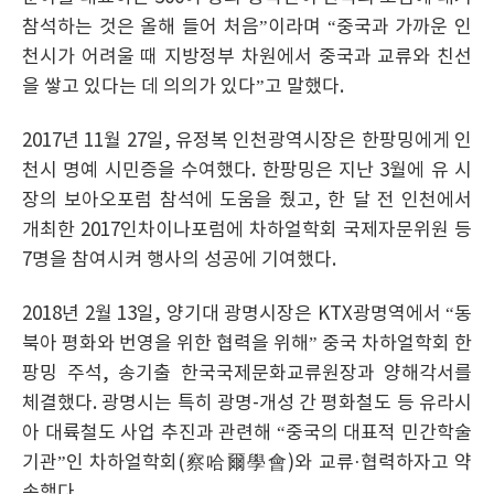
참석하는 것은 올해 들어 처음”이라며 “중국과 가까운 인
천시가 어려울 때 지방정부 차원에서 중국과 교류와 친선
을 쌓고 있다는 데 의의가 있다”고 말했다.
2017년 11월 27일, 유정복 인천광역시장은 한팡밍에게 인
천시 명예 시민증을 수여했다. 한팡밍은 지난 3월에 유 시
장의 보아오포럼 참석에 도움을 줬고, 한 달 전 인천에서
개최한 2017인차이나포럼에 차하얼학회 국제자문위원 등
7명을 참여시켜 행사의 성공에 기여했다.
2018년 2월 13일, 양기대 광명시장은 KTX광명역에서 “동
북아 평화와 번영을 위한 협력을 위해” 중국 차하얼학회 한
팡밍 주석, 송기출 한국국제문화교류원장과 양해각서를
체결했다. 광명시는 특히 광명-개성 간 평화철도 등 유라시
아 대륙철도 사업 추진과 관련해 “중국의 대표적 민간학술
기관”인 차하얼학회(察哈爾學會)와 교류·협력하자고 약
속했다.