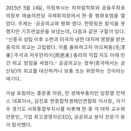
2015년 5월 14일, 의정부시는 차하얼학회와 공동주최로
의정부 예술의전당 국제회의장에서 한·중 평화포럼을 열
었다. 주제는 ‘공공외교와 평화’였다. 한팡밍은 참석을 못
했지만 기조연설문을 보냈는데, 다음과 같은 구절이 있다.
“신중국 성립 이후 소련과 미국의 냉전 대치에 영향을 받은
중국의 외교는 고립됐다. 이를 돌파하고자 마오쩌둥(毛澤
東) 주석과 저우언라이(周恩來) 총리의 직접 지도 아래 민
간 외교 방침을 세웠다.” 공공외교는 정부(중국에서는 공
산당)의 외교를 대신하거나 보충 또는 위장하는 것이라는
얘기다.
이날 포럼에는 홍문종 의원, 전 경제부총리인 임창열 킨텍
스 대표이사, 김진표 한중합작경제인연합회 이사장, 이기
우 경기도 사회통합부지사를 비롯해 한·중 각 대학 교수와
언론인, 기업 최고경영자(CEO), 공공외교 분야 전문가 등
이 참석했다.