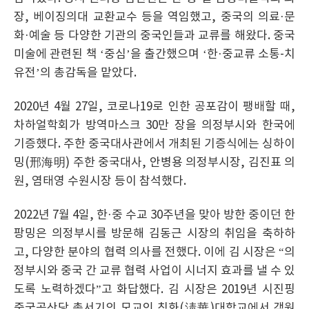
장, 베이징의대 교환교수 등을 역임했고, 중국의 의료·문
화·예술 등 다양한 기관의 중국인들과 교류를 해왔다. 중국
미술에 관련된 책 ‘중심’을 출간했으며 ‘한·중교류 소통-치
유전’의 총감독을 맡았다.
2020년 4월 27일, 코로나19로 인한 공포감이 팽배할 때,
차하얼학회가 방역마스크 30만 장을 의정부시와 한국에
기증했다. 주한 중국대사관에서 개최된 기증식에는 싱하이
밍(邢海明) 주한 중국대사, 안병용 의정부시장, 김진표 의
원, 염태영 수원시장 등이 참석했다.
2022년 7월 4일, 한·중 수교 30주년을 맞아 방한 중이던 한
팡밍은 의정부시를 방문해 김동근 시장의 취임을 축하하
고, 다양한 분야의 협력 의사를 전했다. 이에 김 시장은 “의
정부시와 중국 간 교류 협력 사업이 시너지 효과를 낼 수 있
도록 노력하겠다”고 화답했다. 김 시장은 2019년 시진핑
중국공산당 총서기의 모교인 칭화(淸華)대학교에서 객원