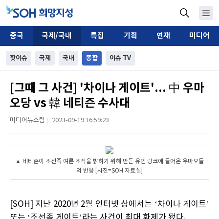
중국
국제/국내
특집
기획
연재
미디어
핫이슈
국제
국내
종합
이슈 TV
[그때 그 사건] '차이나 게이트'... 中 우마
오당 vs 韓 네티즌 수사대
미디어뉴스팀
2023-09-19 16:59:23
|
▲ 네티즌이 조선족 여론 조작을 밝히기 위해 만든 유인 링크에 들어온 우마오들
의 반응 [사진=SOH 자료실]
[SOH] 지난 2020년 2월 인터넷 상에서는 ‘차이나 게이트’
또는 ‘조선족 게이트’라는 사건이 최대 화제가 됐다.