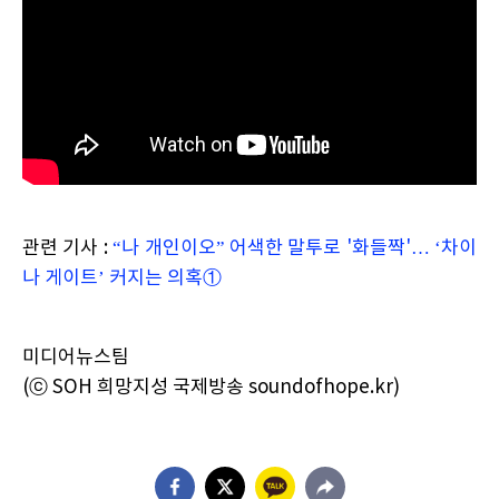
관련 기사 :
“나 개인이오” 어색한 말투로 '화들짝'… ‘차이
나 게이트’ 커지는 의혹①
미디어뉴스팀
(ⓒ SOH 희망지성 국제방송 soundofhope.kr)