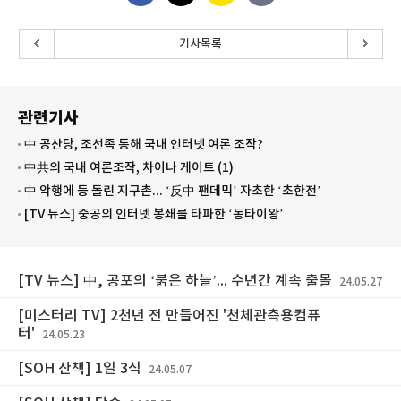
기사목록
관련기사
中 공산당, 조선족 통해 국내 인터넷 여론 조작?
中共의 국내 여론조작, 차이나 게이트 (1)
中 악행에 등 돌린 지구촌... ‘反中 팬데믹’ 자초한 ‘초한전’
[TV 뉴스] 중공의 인터넷 봉쇄를 타파한 ‘동타이왕’
[TV 뉴스] 中, 공포의 ‘붉은 하늘’... 수년간 계속 출몰
24.05.27
[미스터리 TV] 2천년 전 만들어진 '천체관측용컴퓨
터'
24.05.23
[SOH 산책] 1일 3식
24.05.07