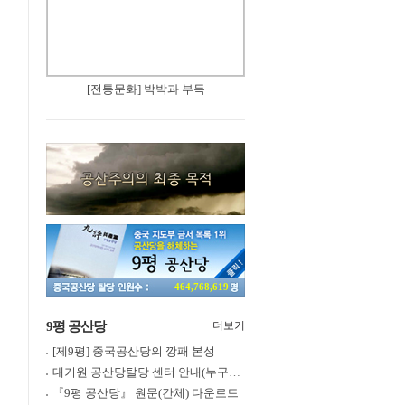
[전통문화] 박박과 부득
464,768,619
9평 공산당
더보기
[제9평] 중국공산당의 깡패 본성
대기원 공산당탈당 센터 안내(누구나 쉽게 退黨, 退團, 退隊 가능)
『9평 공산당』 원문(간체) 다운로드