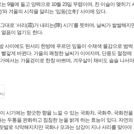
로는 9월에 들고 양력으로 10월 23일 무렵이며, 찬 이슬이 맺히기 
)’와 겨울의 시작을 알리는 ‘입동(立冬)’ 사이에 있다.
그대로 ‘서리(霜)가 내리는(降) 시기’를 뜻하며, 날씨가 쌀쌀해지
 얼음이 얼기도 한다.
밤 사이에도 된서리 한방에 푸르던 잎들이 수채색 물감으로 범벅
고 빨갛게 바뀐다. 가을의 쾌청한 날씨가 이어지며, 단풍도 절정에
농가에서는 가을걷이로 한창 바쁘며, 겨우살이 채비도 슬슬 나서야
티]
이 시기에는 향긋한 향을 느낄 수 있는 국화차, 국화주, 국화전을
화는 두통을 완화하고 침침한 눈을 밝게 하는 효능이 있다. 자연의
릿발로 삭막해지지만 국화나 모과는 상강이 지나 서리를 맞아야