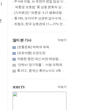
中 6세 아동, 뇌 유전자 편집 임상 시험 중 사망... 의료진 1년간 ....
시
‘파룬궁 보호법’ 美 상원 본회의 상정... 최종 입법 ‘초읽기’
[기자회견] “파룬궁 ‘4.25 평화대청원’ 기념 & 중공의 션윈 공연 .....
美 FBI, 조지아주 선관위 압수수색... 트럼프 “부정선거 증거 확보....
면
트럼프, 한국 상호관세 15→25% 인상... “韓 국회 무력합의 미비준”....
많이 본 기사
더보기
[전통문화] 박박과 부득
[포토여행] 도란도란
저렴한 원전 대신 비싼 태양광... 요금 부담은 누가?
‘안락사·장기적출’... 서방 의학계까지 침투한 ‘공리주의적 생명윤....
美 FCC, 중국산 휴머노이드·4족보행 로봇·전력 인버터 신규 수입 .....
SOH TV
더보기