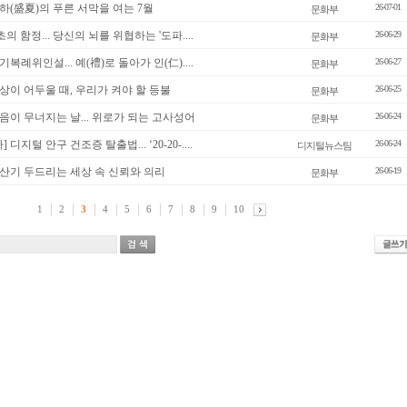
 성하(盛夏)의 푸른 서막을 여는 7월
26-07-01
문화부
 15초의 함정... 당신의 뇌를 위협하는 '도파....
26-06-29
문화부
극기복례위인설... 예(禮)로 돌아가 인(仁)....
26-06-27
문화부
 세상이 어두울 때, 우리가 켜야 할 등불
26-06-25
문화부
 마음이 무너지는 날... 위로가 되는 고사성어
26-06-24
문화부
디지털 안구 건조증 탈출법... ‘20-20-....
26-06-24
디지털뉴스팀
 계산기 두드리는 세상 속 신뢰와 의리
26-06-19
문화부
1
2
3
4
5
6
7
8
9
10