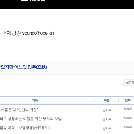
제방송 soundofhope.kr)
남았지만 어느덧 입추(立秋)
 ‘AI 거품론’과 '인간의 귀환’
26-07-06
문화부
번뇌로 방황하는 이들을 위한 부처의 처방......
26-07-05
문화부
여름의 미학... 보행양생(步行養生)
26-07-02
문화부