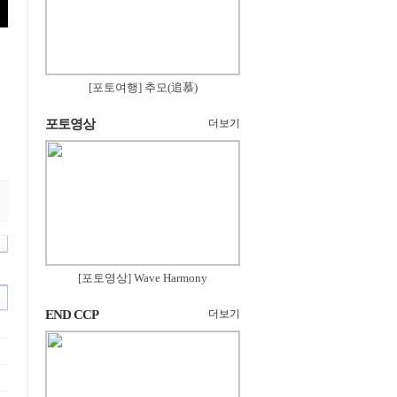
[포토여행] 추모(追慕)
포토영상
더보기
[포토영상] Wave Harmony
END CCP
더보기