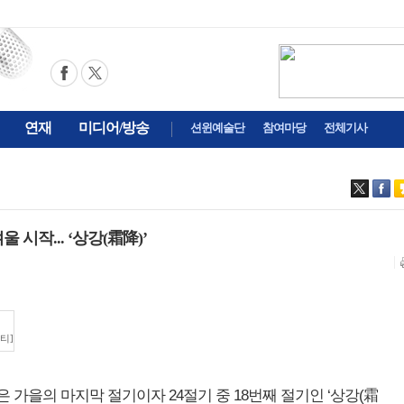
연재
미디어/방송
션윈예술단
참여마당
전체기사
울 시작... ‘상강(霜降)’
티]
일)은 가을의 마지막 절기이자 24절기 중 18번째 절기인 ‘상강(霜