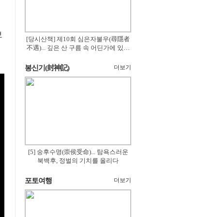
보
[당시산책] 제10회 심은자불우(尋隱者
不遇)... 깊은 산 구름 속 어딘가에 있겠
지
봉신기(封神記)
더보기
[5] 숭후수명(崇侯受命)... 탐욕스러운
북백후, 정벌의 기치를 올리다
포토여행
더보기