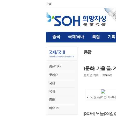
中文
중국
국제/국내
특집
기획
최신기사
[문화] 가을 끝, 겨
핫이슈
한지연 기자
|
2024-10-23
국제
국내
▲ [사진=온라인 커뮤니
종합
이슈 TV
[SOH] 오늘(23