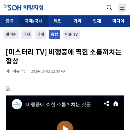
중국
국제/국내
특집
기획
연재
미디어
핫이슈
국제
국내
종합
이슈 TV
[미스터리 TV] 비행중에 찍힌 소름끼치는
형상
미디어뉴스팀
2024-01-02 22:08:40
|