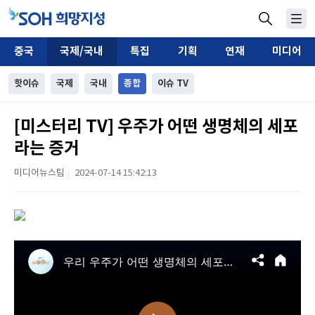
중국
국제/국내
특집
기획
연재
미디어
핫이슈
국제
국내
종합
이슈 TV
[미스터리 TV] 우주가 어떤 생명체의 세포
라는 증거
미디어뉴스팀
2024-07-14 15:42:13
|