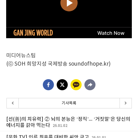
미디어뉴스팀
(ⓒ SOH 희망지성 국제방송 soundofhope.kr)
기사목록
[선(善)의 치유력] ② 뇌의 본능은 ‘정직’... ‘거짓말’은 당신의
에너지를 갉아 먹는다
26.01.02
[문화 TV] 인류 최후를 대비한 씨앗 금고
26.01.01