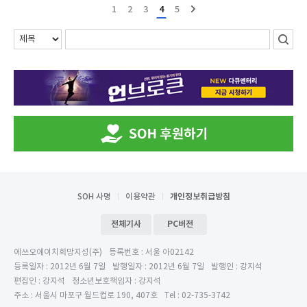
1
2
3
4
5
SOH 사명
이용약관
개인정보취급방침
전체기사
PC버전
에쓰오에이치희망지성(주)
등록번호 : 서울 아02142
등록일자 : 2012년 6월 7일
발행일자 : 2012년 6월 7일
발행인 : 강지석
편집인 : 강지석
청소년보호책임자 : 강지석
주소 : 서울시 마포구 월드컵로 190, 407호
Tel : 02-735-3742