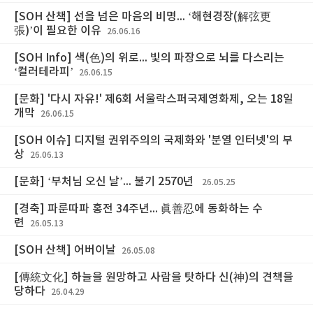
[SOH 산책] 선을 넘은 마음의 비명... ‘해현경장(解弦更
張)’이 필요한 이유
26.06.16
[SOH Info] 색(色)의 위로... 빛의 파장으로 뇌를 다스리는
‘컬러테라피’
26.06.15
[문화] '다시 자유!' 제6회 서울락스퍼국제영화제, 오는 18일
개막
26.06.15
[SOH 이슈] 디지털 권위주의의 국제화와 '분열 인터넷'의 부
상
26.06.13
[문화] ‘부처님 오신 날’... 불기 2570년
26.05.25
[경축] 파룬따파 홍전 34주년... 眞善忍에 동화하는 수
련
26.05.13
[SOH 산책] 어버이날
26.05.08
[傳統文化] 하늘을 원망하고 사람을 탓하다 신(神)의 견책을
당하다
26.04.29