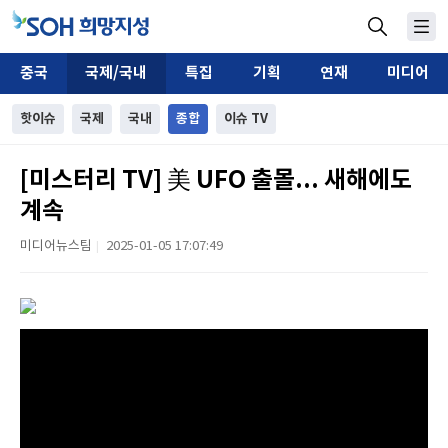
중국
국제/국내
특집
기획
연재
미디어
핫이슈
국제
국내
종합
이슈 TV
[미스터리 TV] 美 UFO 출몰... 새해에도
계속
미디어뉴스팀
2025-01-05 17:07:49
|