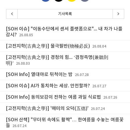
기사목록
[SOH 이슈] "이동수단에서 센서 플랫폼으로"... 내 차가 나를
감시?
26.08.05
[고전지학(古典之學)] 물극필반(物極必反)
26.08.04
[고전지학(古典之學)] 경청의 힘... ‘겸청즉명(兼聽則
明)’
26.08.03
[SOH Info] 열대야로 뒤척이는 밤
26.07.28
[SOH 이슈] AI가 통치하는 세상. 안전할까?
26.07.27
[SOH Info] 동의보감이 전하는 여름 과일 식료법
26.07.26
[고전지학(古典之學)] '매미의 오덕(五德)'
26.07.24
[SOH 산책] "무더위 속에도 활짝"… 한여름을 수놓는 여름꽃
들
26.07.24