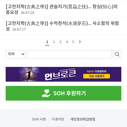
[고전지학(古典之學)] 관슬지기(貫蝨之技)... 항심(恒心)의
중요성
26.07.18
[고전지학(古典之學)] 수적천석(水滴穿石)... 사소함의 위험
성
26.07.17
1
2
3
4
5
SOH 사명
이용약관
개인정보취급방침