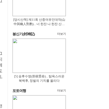
그
[당시산책] 제11회 산중여유인대작(山
中與幽人對酌)... 너 한잔 나 한잔 산의
꽃은 절로 피고
봉신기(封神記)
더보기
그
지
게
도
,
[5] 숭후수명(崇侯受命)... 탐욕스러운
북백후, 정벌의 기치를 올리다
포토여행
더보기
전