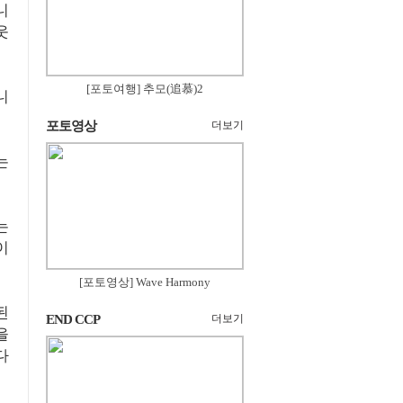
니
웃
[포토여행] 추모(追慕)2
니
포토영상
더보기
는
는
이
[포토영상] Wave Harmony
된
END CCP
더보기
을
다