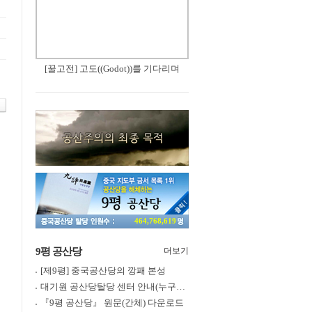
[꿀고전] 고도((Godot))를 기다리며
464,768,619
9평 공산당
더보기
[제9평] 중국공산당의 깡패 본성
대기원 공산당탈당 센터 안내(누구나 쉽게 退黨, 退團, 退隊 가능)
『9평 공산당』 원문(간체) 다운로드