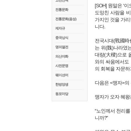
고전산책
[SOH] 원말은 
전통문화
도망친 사람을 비
전통문화(음성)
가지인 것을 가리킬
니다.
제자규
중국상식
전국시대(戰國時代
명의열전
는 위(魏)나라였
대량(大樑)으로 
의산야화
와의 싸움에서도 
사전문명
의 회복을 자문하
웨이션머
다음은 <맹자>의
한방양생
동포마당
맹자가 오자 혜왕
“노인께서 천리를
니까?”