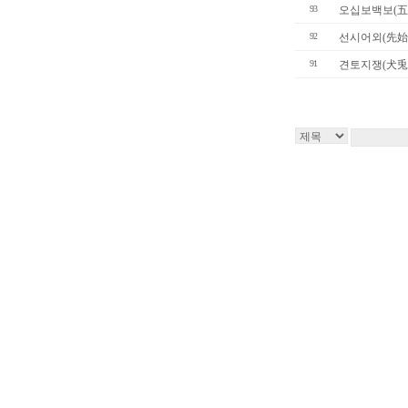
93
오십보백보(五
92
선시어외(先始
91
견토지쟁(犬兎