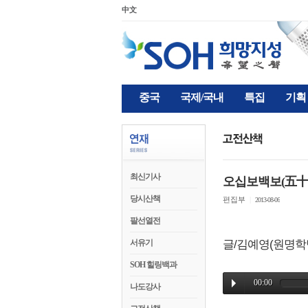
中文
중국
국제/국내
특집
기획
최신기사
오십보백보(五十
당시산책
편집부
|
2013-08-06
팔선열전
서유기
글/김예영(원명학
SOH 힐링백과
나도강사