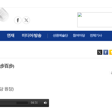
연재
미디어/방송
션윈예술단
참여마당
전체기사
步百步)
당 원장)