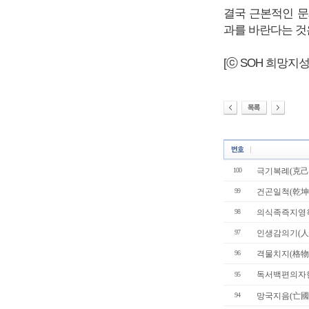
결국 근본적인 문
과를 바란다는 것
[ⓒ SOH 희망지성 국
100
극기복례(克己
99
건곤일척(乾坤
98
의식족즉지영
97
인생감의기(人
96
격물치지(格物
독서백편의자
95
94
망국지음(亡國