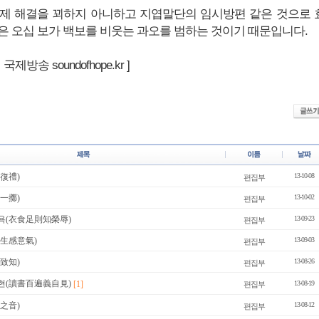
제 해결을 꾀하지 아니하고 지엽말단의 임시방편 같은 것으로 
은 오십 보가 백보를 비웃는 과오를 범하는 것이기 때문입니다.
제방송 soundofhope.kr ]
復禮)
13-10-08
편집부
一擲)
13-10-02
편집부
욕(衣食足則知榮辱)
13-09-23
편집부
生感意氣)
13-09-03
편집부
致知)
13-08-26
편집부
현(讀書百遍義自見)
[1]
13-08-19
편집부
之音)
13-08-12
편집부