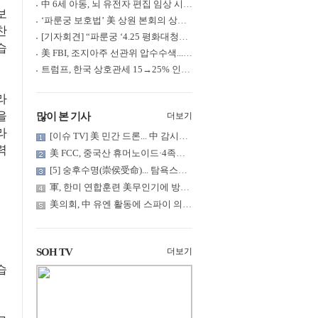
中 6세 아동, 뇌 유전자 편집 임상 시험 중 사망... 의료진 1년간 ....
보
‘파룬궁 보호법’ 美 상원 본회의 상정... 최종 입법 ‘초읽기’
찬
[기자회견] “파룬궁 ‘4.25 평화대청원’ 기념 & 중공의 션윈 공연 .....
습
美 FBI, 조지아주 선관위 압수수색... 트럼프 “부정선거 증거 확보....
트럼프, 한국 상호관세 15→25% 인상... “韓 국회 무력합의 미비준”....
라
을
많이 본 기사
더보기
라
[이슈 TV] 美 민간 드론... 中 감시망 뚫고 군함 근접 촬영
력
美 FCC, 중국산 휴머노이드·4족보행 로봇·전력 인버터 신규 수입 .....
[5] 숭후수명(崇侯受命)... 탐욕스러운 북백후, 정벌의 기치를 올.....
軍, 한미 연합훈련 美무인기에 방공태세 발령... 왜?
美의회, 中 유엔 활동에 스파이 의혹 제기
SOH TV
더보기
습