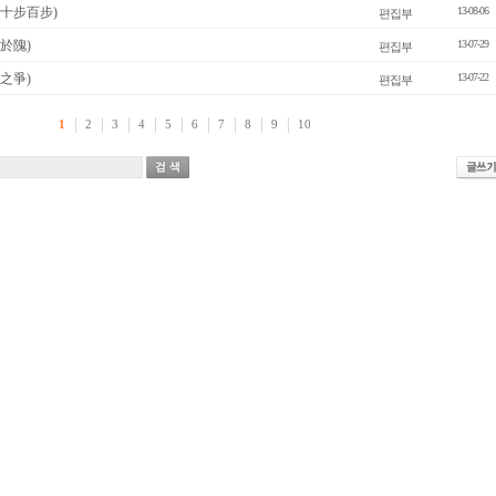
十步百步)
13-08-06
편집부
於隗)
13-07-29
편집부
之爭)
13-07-22
편집부
1
2
3
4
5
6
7
8
9
10