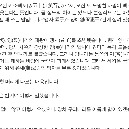
‘이오십보 소백보(以五十步 笑百步)’로서, 오십 보 도망친 사람이 백
웃는다는 뜻입니다. 곧 정도의 차이는 있으나 본질적으로는 마
 때 쓰는 말입니다. <맹자(孟子)> ‘양혜왕(梁惠王)’편에 실려 있
), 양(梁)나라의 혜왕이 맹자(孟子)를 초빙했습니다. 원래 양나
는데, 당시 서쪽의 강성한 진(秦)나라의 압박에 견디다 못해 도읍
옮긴 후 양나라로 불렸습니다. 그러나 양나라는 동쪽의 제(齊)나
거듭 패하는 바람에 국력이 피폐해졌습니다. 그래서 혜왕은 국
기 위해 유세(遊說)중인 맹자를 부른 것이었습니다.
 첫 머리에 나오는 내용입니다.
은 반기며 이렇게 말했습니다.
 멀다 않고 이렇게 오셨으니, 장차 우리나라를 이롭게 함이 있겠