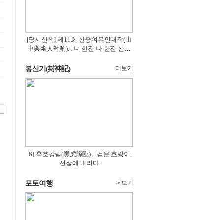
[당시산책] 제11회 산중여유인대작(山
中與幽人對酌)... 너 한잔 나 한잔 산의
꽃은 절로 피고
봉신기(封神記)
더보기
[6] 흑호강림(黑虎降臨)... 검은 호랑이,
전장에 내리다
포토여행
더보기