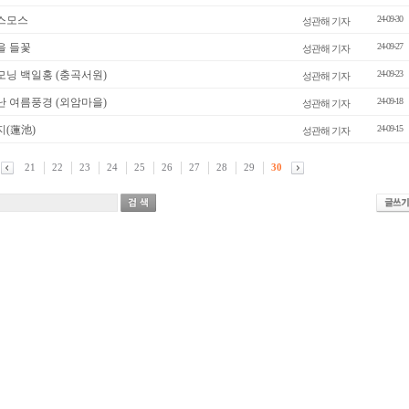
코스모스
24-09-30
성관해 기자
을 들꽃
24-09-27
성관해 기자
모닝 백일홍 (충곡서원)
24-09-23
성관해 기자
난 여름풍경 (외암마을)
24-09-18
성관해 기자
지(蓮池)
24-09-15
성관해 기자
21
22
23
24
25
26
27
28
29
30