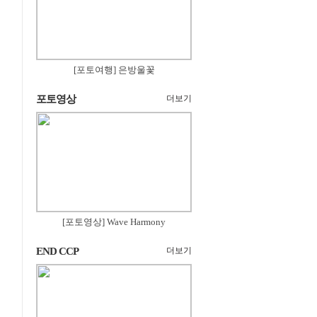
[포토여행] 은방울꽃
포토영상
더보기
[포토영상] Wave Harmony
END CCP
더보기