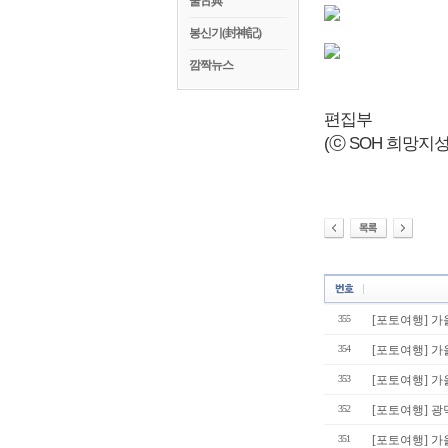
꿀古典
봉신기(封神記)
깜짝뉴스
편집부
(ⓒ SOH 희망지성 국
355
[포토여행] 
354
[포토여행] 
353
[포토여행] 가
352
[포토여행] 
351
[포토여행] 가