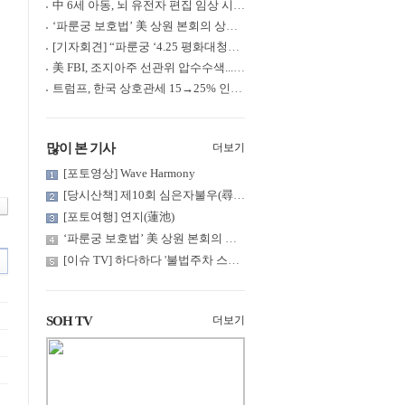
中 6세 아동, 뇌 유전자 편집 임상 시험 중 사망... 의료진 1년간 ....
‘파룬궁 보호법’ 美 상원 본회의 상정... 최종 입법 ‘초읽기’
[기자회견] “파룬궁 ‘4.25 평화대청원’ 기념 & 중공의 션윈 공연 .....
美 FBI, 조지아주 선관위 압수수색... 트럼프 “부정선거 증거 확보....
트럼프, 한국 상호관세 15→25% 인상... “韓 국회 무력합의 미비준”....
많이 본 기사
더보기
[포토영상] Wave Harmony
[당시산책] 제10회 심은자불우(尋隱者不遇)... 깊은 산 구름 속 어....
[포토여행] 연지(蓮池)
‘파룬궁 보호법’ 美 상원 본회의 상정... 최종 입법 ‘초읽기’
[이슈 TV] 하다하다 '불법주차 스티커'까지... 가짜 'QR코드' 주의
SOH TV
더보기