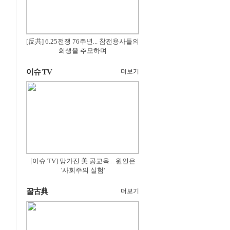
[反共] 6.25전쟁 76주년... 참전용사들의
희생을 추모하며
이슈 TV
더보기
[이슈 TV] 망가진 美 공교육... 원인은
'사회주의 실험'
꿀古典
더보기