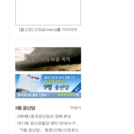
[꿀고전] 고도((Godot))를 기다리며
464,835,078
9평 공산당
더보기
[제9평] 중국공산당의 깡패 본성
대기원 공산당탈당 센터 안내(누구나 쉽게 退黨, 退團, 退隊 가능)
『9평 공산당』 원문(간체) 다운로드