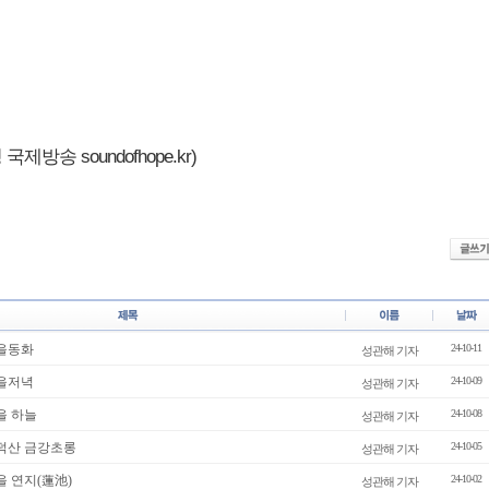
제방송 soundofhope.kr)
가을동화
24-10-11
성관해 기자
가을저녁
24-10-09
성관해 기자
을 하늘
24-10-08
성관해 기자
광덕산 금강초롱
24-10-05
성관해 기자
을 연지(蓮池)
24-10-02
성관해 기자