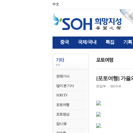
中文
중국
국제/국내
특집
기획
전체기사
[포토여행] 가을
많이 본 기사
편집부
|
2022-11-18
SOH TV
포토여행
포토영상
잠시 休