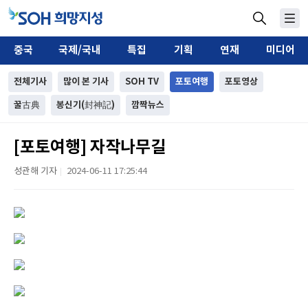
중국
국제/국내
특집
기획
연재
미디어
전체기사
많이 본 기사
SOH TV
포토여행
포토영상
꿀古典
봉신기(封神記)
깜짝뉴스
[포토여행] 자작나무길
성관해 기자
2024-06-11 17:25:44
|