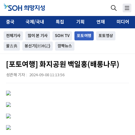
중국
국제/국내
특집
기획
연재
미디어
전체기사
많이 본 기사
SOH TV
포토여행
포토영상
꿀古典
봉신기(封神記)
깜짝뉴스
[포토여행] 화지공원 백일홍(배롱나무)
성관해 기자
2024-09-08 11:13:56
|