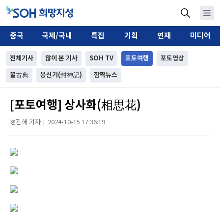
중국
국제/국내
특집
기획
연재
미디어
전체기사
많이 본 기사
SOH TV
포토여행
포토영상
꿀古典
봉신기(封神記)
깜짝뉴스
[포토여행] 상사화(相思花)
성관해 기자
2024-10-15 17:36:19
|