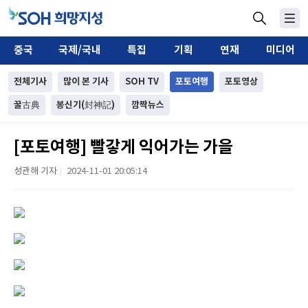
중국
국제/국내
특집
기획
연재
미디어
전체기사
많이 본 기사
SOH TV
포토여행
포토영상
꿀古典
봉신기(封神記)
깜짝뉴스
[포토여행] 빨갛게 익어가는 가을
성관해 기자
2024-11-01 20:05:14
|