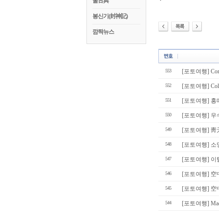
꿀古典
봉신기(封神記)
깜짝뉴스
553
[포토여행] Comin
552
[포토여행] Color
551
[포토여행] 홍
550
[포토여행] 우
549
[포토여행] 
548
[포토여행] 소
547
[포토여행] 
546
[포토여행] 空中
545
[포토여행] 空中
544
[포토여행] Madis