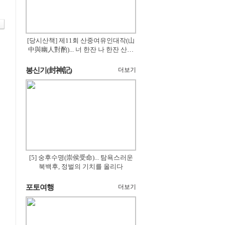
[당시산책] 제11회 산중여유인대작(山
中與幽人對酌)... 너 한잔 나 한잔 산의
꽃은 절로 피고
봉신기(封神記)
더보기
[5] 숭후수명(崇侯受命)... 탐욕스러운
북백후, 정벌의 기치를 올리다
포토여행
더보기