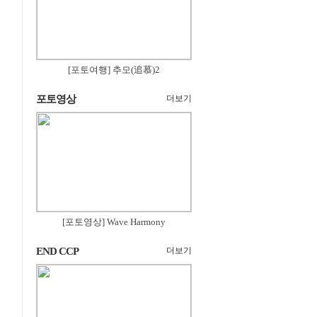
[포토여행] 추모(追慕)2
포토영상
더보기
[포토영상] Wave Harmony
END CCP
더보기