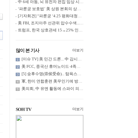
中 6세 아동, 뇌 유전자 편집 임상 시험 중 사망... 의료진 1년간 ....
‘파룬궁 보호법’ 美 상원 본회의 상정... 최종 입법 ‘초읽기’
[기자회견] “파룬궁 ‘4.25 평화대청원’ 기념 & 중공의 션윈 공연 .....
美 FBI, 조지아주 선관위 압수수색... 트럼프 “부정선거 증거 확보....
트럼프, 한국 상호관세 15→25% 인상... “韓 국회 무력합의 미비준”....
많이 본 기사
더보기
[이슈 TV] 美 민간 드론... 中 감시망 뚫고 군함 근접 촬영
美 FCC, 중국산 휴머노이드·4족보행 로봇·전력 인버터 신규 수입 .....
[5] 숭후수명(崇侯受命)... 탐욕스러운 북백후, 정벌의 기치를 올.....
軍, 한미 연합훈련 美무인기에 방공태세 발령... 왜?
美의회, 中 유엔 활동에 스파이 의혹 제기
SOH TV
더보기