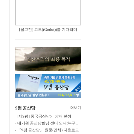
[꿀고전] 고도((Godot))를 기다리며
464,768,619
9평 공산당
더보기
[제9평] 중국공산당의 깡패 본성
대기원 공산당탈당 센터 안내(누구나 쉽게 退黨, 退團, 退隊 가능)
『9평 공산당』 원문(간체) 다운로드