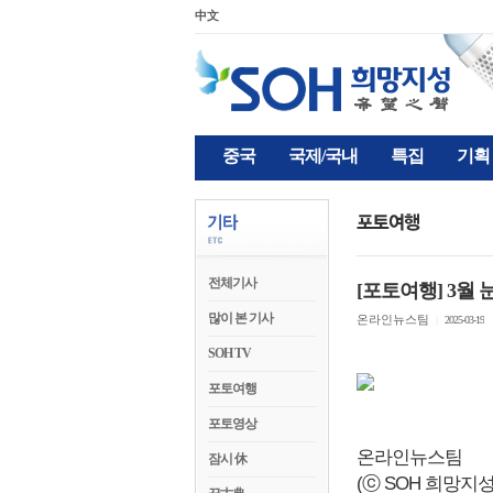
中文
중국
국제/국내
특집
기획
전체기사
[포토여행] 3월 
많이 본 기사
온라인뉴스팀
|
2025-03-19
SOH TV
포토여행
포토영상
온라인뉴스팀
잠시 休
(ⓒ SOH 희망지성 국