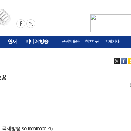
연재
미디어/방송
션윈예술단
참여마당
전체기사
눈꽃
제방송 soundofhope.kr)