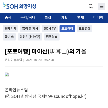
중국
국제/국내
특집
기획
연재
미디어
전체기사
많이 본 기사
SOH TV
포토여행
포토영상
꿀古典
봉신기(封神記)
깜짝뉴스
[포토여행] 마이산(馬耳山)의 가을
온라인뉴스팀
2025-10-20 19:52:28
|
온라인뉴스팀
(ⓒ SOH 희망지성 국제방송 soundofhope.kr)