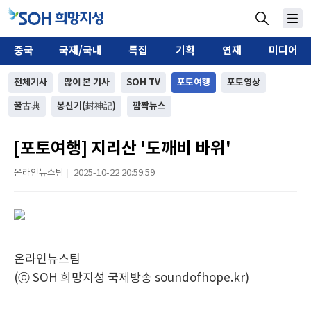
중국
국제/국내
특집
기획
연재
미디어
전체기사
많이 본 기사
SOH TV
포토여행
포토영상
꿀古典
봉신기(封神記)
깜짝뉴스
[포토여행] 지리산 '도깨비 바위'
온라인뉴스팀
2025-10-22 20:59:59
|
온라인뉴스팀
(ⓒ SOH 희망지성 국제방송 soundofhope.kr)