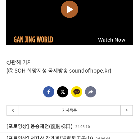
성관해 기자
(ⓒ SOH 희망지성 국제방송 soundofhope.kr)
기사목록
[포토영상] 용승제전(龍勝梯田)
24.06.10
[포토영상] 천자산 장가계(張家界天子山)