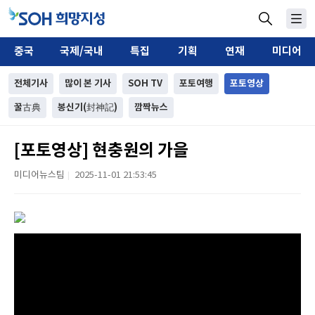
중국
국제/국내
특집
기획
연재
미디어
전체기사
많이 본 기사
SOH TV
포토여행
포토영상
꿀古典
봉신기(封神記)
깜짝뉴스
[포토영상] 현충원의 가을
미디어뉴스팀
2025-11-01 21:53:45
|