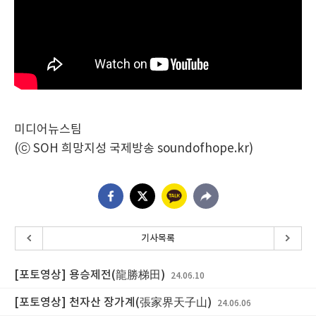
미디어뉴스팀
(ⓒ SOH 희망지성 국제방송 soundofhope.kr)
기사목록
[포토영상] 용승제전(龍勝梯田)
24.06.10
[포토영상] 천자산 장가계(張家界天子山)
24.06.06