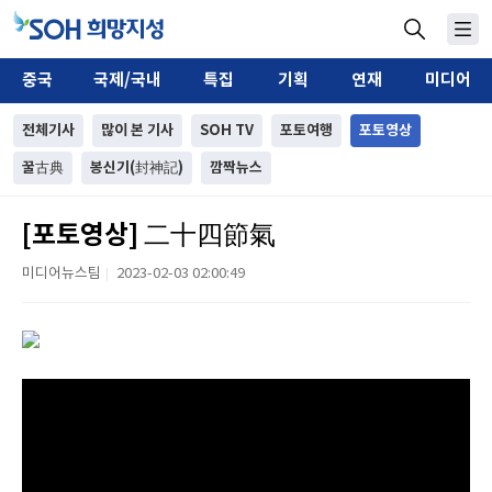
중국
국제/국내
특집
기획
연재
미디어
전체기사
많이 본 기사
SOH TV
포토여행
포토영상
꿀古典
봉신기(封神記)
깜짝뉴스
[포토영상] 二十四節氣
미디어뉴스팀
2023-02-03 02:00:49
|