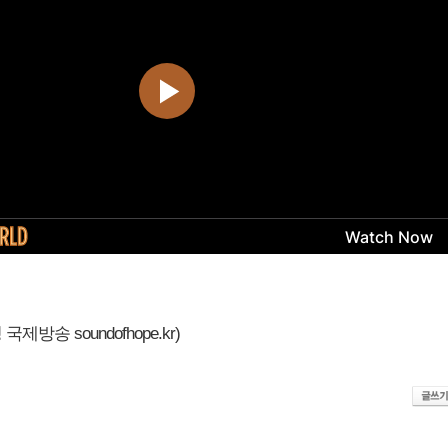
제방송 soundofhope.kr)