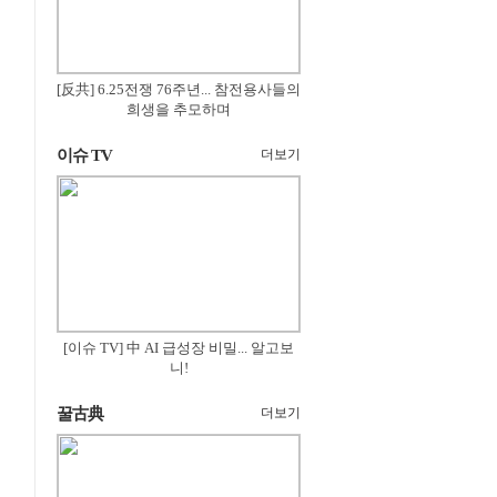
[反共] 6.25전쟁 76주년... 참전용사들의
희생을 추모하며
이슈 TV
더보기
[이슈 TV] 中 AI 급성장 비밀... 알고보
니!
꿀古典
더보기