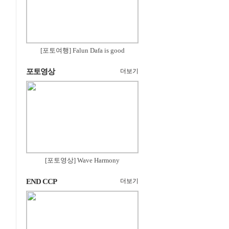
[포토여행] Falun Dafa is good
포토영상
더보기
[포토영상] Wave Harmony
END CCP
더보기