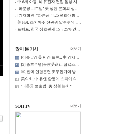
中 6세 아동, 뇌 유전자 편집 임상 시험 중 사망... 의료진 1년간 ....
‘파룬궁 보호법’ 美 상원 본회의 상정... 최종 입법 ‘초읽기’
[기자회견] “파룬궁 ‘4.25 평화대청원’ 기념 & 중공의 션윈 공연 .....
美 FBI, 조지아주 선관위 압수수색... 트럼프 “부정선거 증거 확보....
트럼프, 한국 상호관세 15→25% 인상... “韓 국회 무력합의 미비준”....
많이 본 기사
더보기
[이슈 TV] 美 민간 드론... 中 감시망 뚫고 군함 근접 촬영
[5] 숭후수명(崇侯受命)... 탐욕스러운 북백후, 정벌의 기치를 올.....
軍, 한미 연합훈련 美무인기에 방공태세 발령... 왜?
美의회, 中 유엔 활동에 스파이 의혹 제기
‘파룬궁 보호법’ 美 상원 본회의 상정... 최종 입법 ‘초읽기’
SOH TV
더보기