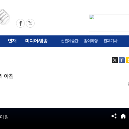
연재
미디어/방송
션윈예술단
참여마당
전체기사
의 아침