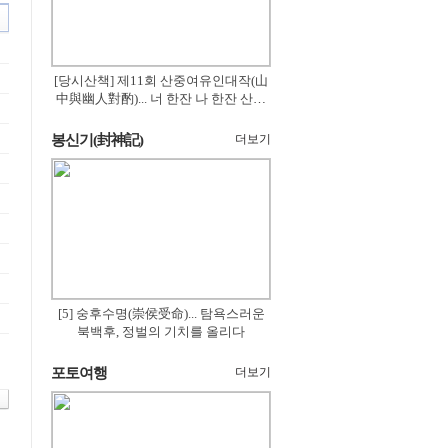
[당시산책] 제11회 산중여유인대작(山
中與幽人對酌)... 너 한잔 나 한잔 산의
꽃은 절로 피고
봉신기(封神記)
더보기
[5] 숭후수명(崇侯受命)... 탐욕스러운
북백후, 정벌의 기치를 올리다
포토여행
더보기