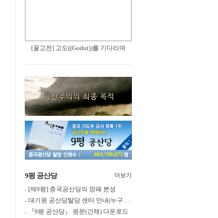
[꿀고전] 고도((Godot))를 기다리며
464,799,675
9평 공산당
더보기
[제9평] 중국공산당의 깡패 본성
대기원 공산당탈당 센터 안내(누구나 쉽게 退黨, 退團, 退隊 가능)
『9평 공산당』 원문(간체) 다운로드