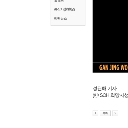
꿀古典
봉신기(封神記)
깜짝뉴스
성관해 기자
(ⓒ SOH 희망지성 국