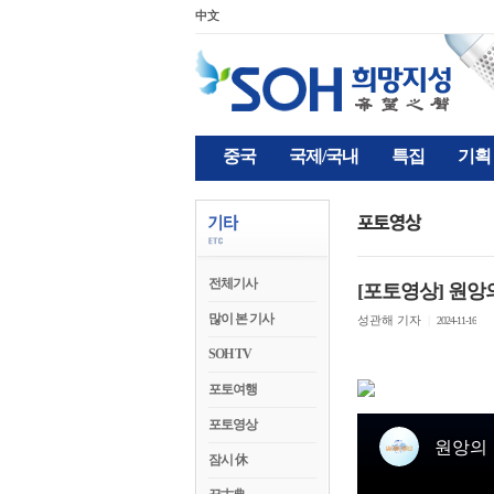
中文
중국
국제/국내
특집
기획
전체기사
[포토영상] 원앙
많이 본 기사
성관해 기자
|
2024-11-16
SOH TV
포토여행
포토영상
잠시 休