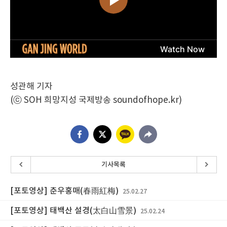
성관해 기자
(ⓒ SOH 희망지성 국제방송 soundofhope.kr)
기사목록
[포토영상] 춘우홍매(春雨紅梅)
25.02.27
[포토영상] 태백산 설경(太白山雪景)
25.02.24