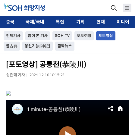
중국
국제/국내
특집
기획
연재
미디어
전체기사
많이 본 기사
SOH TV
포토여행
포토영상
꿀古典
봉신기(封神記)
깜짝뉴스
[포토영상] 공릉천(恭陵川)
성관해 기자
2024-12-10 18:15:23
|