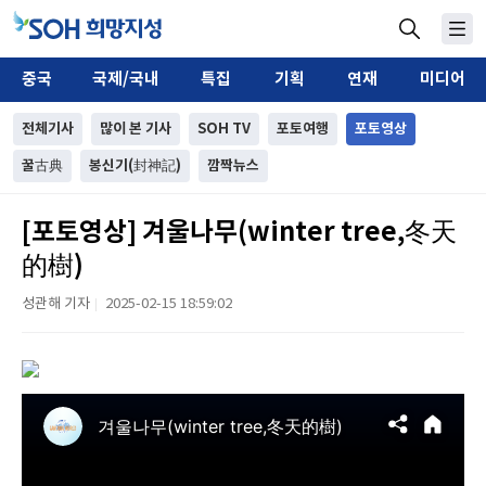
중국
국제/국내
특집
기획
연재
미디어
전체기사
많이 본 기사
SOH TV
포토여행
포토영상
꿀古典
봉신기(封神記)
깜짝뉴스
[포토영상] 겨울나무(winter tree,冬天
的樹)
성관해 기자
2025-02-15 18:59:02
|