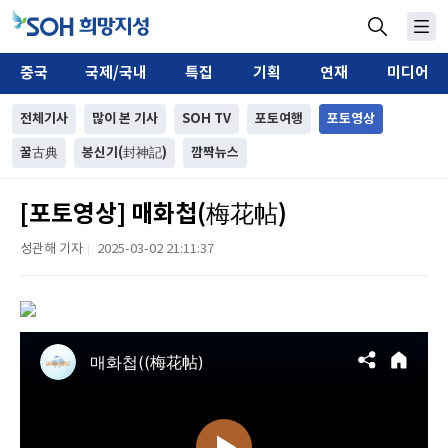
중국
국제/국내
특집
기획
연재
미디어
전체기사
많이 본 기사
SOH TV
포토여행
포토영상
꿀古典
봉신기(封神記)
깜짝뉴스
[포토영상] 매화첩(梅花帖)
성관해 기자
2025-03-02 21:11:37
|