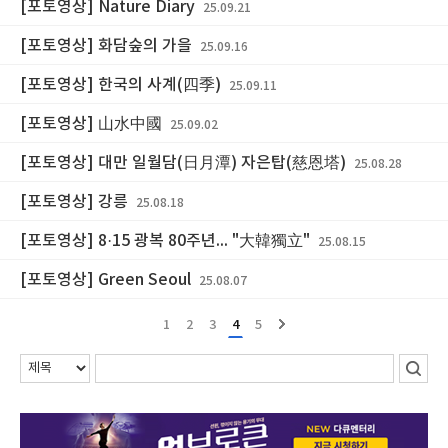
[포토영상] Nature Diary
25.09.21
[포토영상] 화담숲의 가을
25.09.16
[포토영상] 한국의 사계(四季)
25.09.11
[포토영상] 山水中國
25.09.02
[포토영상] 대만 일월담(日月潭) 자은탑(慈恩塔)
25.08.28
[포토영상] 강릉
25.08.18
[포토영상] 8·15 광복 80주년... "大韓獨立"
25.08.15
[포토영상] Green Seoul
25.08.07
1
2
3
4
5