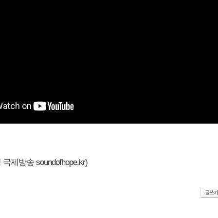
제방송 soundofhope.kr)