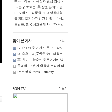
中 6세 아동, 뇌 유전자 편집 임상 시험 중 사망... 의료진 1년간 ....
‘파룬궁 보호법’ 美 상원 본회의 상정... 최종 입법 ‘초읽기’
[기자회견] “파룬궁 ‘4.25 평화대청원’ 기념 & 중공의 션윈 공연 .....
美 FBI, 조지아주 선관위 압수수색... 트럼프 “부정선거 증거 확보....
트럼프, 한국 상호관세 15→25% 인상... “韓 국회 무력합의 미비준”....
많이 본 기사
더보기
[이슈 TV] 美 민간 드론... 中 감시망 뚫고 군함 근접 촬영
[5] 숭후수명(崇侯受命)... 탐욕스러운 북백후, 정벌의 기치를 올.....
軍, 한미 연합훈련 美무인기에 방공태세 발령... 왜?
美의회, 中 유엔 활동에 스파이 의혹 제기
[포토영상] Wave Harmony
SOH TV
더보기