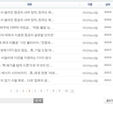
국서 벌어진 중공의 내부 장악, 한국도 예....
26-06-03
미디어뉴스팀
국서 벌어진 중공의 내부 장악, 한국도 예....
26-06-02
미디어뉴스팀
, 테무에 3500억 과징금... "위험·불법 싱....
26-06-01
미디어뉴스팀
'언론과 빅테크 이용한 중공의 글로벌 인지전’
26-05-30
미디어뉴스팀
세계 최대 리튬광’ 가진 볼리비아..‘친중세....
26-05-28
미디어뉴스팀
련에 UFO 집단 침입... 美, 기밀 도청 데....
26-05-27
미디어뉴스팀
中이 비밀리에 이란을 지원하는 5가지 방식
26-05-26
미디어뉴스팀
군, '핵 폐기물 탑재 드론'으로 우크라 민....
26-05-25
미디어뉴스팀
세·에너지·사이버까지…美, 패권 전쟁 ‘새로....
26-05-22
미디어뉴스팀
의 장기 수탈 폭로... 다큐 '침묵의 생....
26-05-21
미디어뉴스팀
1
2
3
4
5
6
7
8
9
10