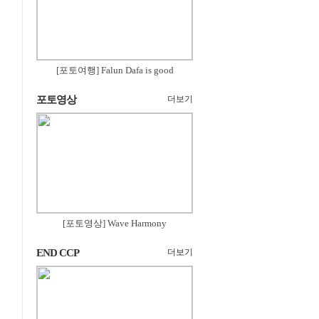
[포토여행] Falun Dafa is good
포토영상
더보기
[포토영상] Wave Harmony
END CCP
더보기