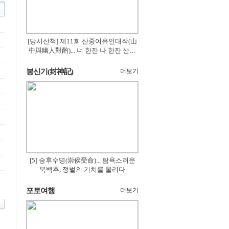
[당시산책] 제11회 산중여유인대작(山
中與幽人對酌)... 너 한잔 나 한잔 산의
꽃은 절로 피고
봉신기(封神記)
더보기
[5] 숭후수명(崇侯受命)... 탐욕스러운
북백후, 정벌의 기치를 올리다
포토여행
더보기