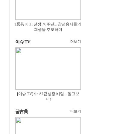
[反共] 6.25전쟁 76주년... 참전용사들의
희생을 추모하며
이슈 TV
더보기
[이슈 TV] 中 AI 급성장 비밀... 알고보
니!
꿀古典
더보기