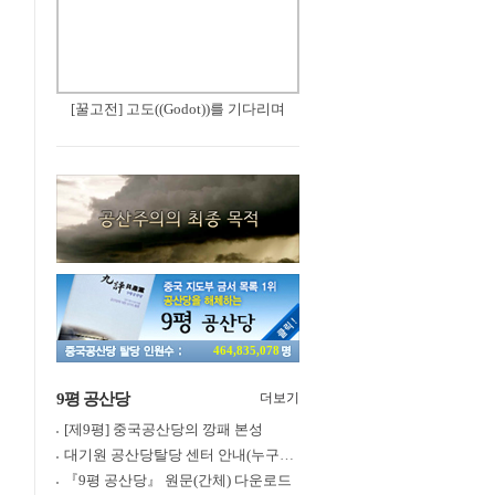
[꿀고전] 고도((Godot))를 기다리며
464,835,078
9평 공산당
더보기
[제9평] 중국공산당의 깡패 본성
대기원 공산당탈당 센터 안내(누구나 쉽게 退黨, 退團, 退隊 가능)
『9평 공산당』 원문(간체) 다운로드