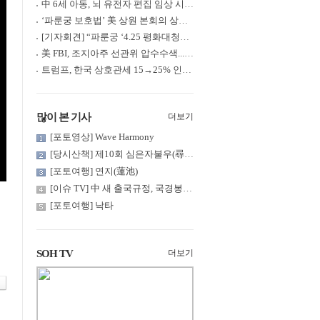
中 6세 아동, 뇌 유전자 편집 임상 시험 중 사망... 의료진 1년간 ....
‘파룬궁 보호법’ 美 상원 본회의 상정... 최종 입법 ‘초읽기’
[기자회견] “파룬궁 ‘4.25 평화대청원’ 기념 & 중공의 션윈 공연 .....
美 FBI, 조지아주 선관위 압수수색... 트럼프 “부정선거 증거 확보....
트럼프, 한국 상호관세 15→25% 인상... “韓 국회 무력합의 미비준”....
많이 본 기사
더보기
[포토영상] Wave Harmony
[당시산책] 제10회 심은자불우(尋隱者不遇)... 깊은 산 구름 속 어....
[포토여행] 연지(蓮池)
[이슈 TV] 中 새 출국규정, 국경봉쇄?... 특정계층 출국 규제 강화
[포토여행] 낙타
SOH TV
더보기