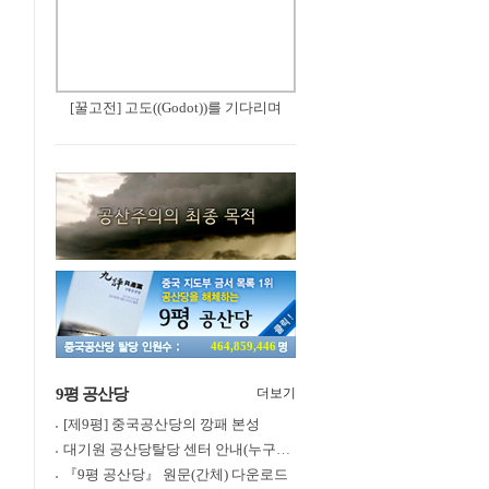
[꿀고전] 고도((Godot))를 기다리며
464,859,446
9평 공산당
더보기
[제9평] 중국공산당의 깡패 본성
대기원 공산당탈당 센터 안내(누구나 쉽게 退黨, 退團, 退隊 가능)
『9평 공산당』 원문(간체) 다운로드