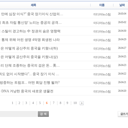
2주 만에 심장 이식?” 중국 장기이식 산업의....
26-05-04
미디어뉴스팀
세계 최초 자립 통신망' 노리는 중공의 공격....
26-05-02
미디어뉴스팀
미셸 스틸이 경고하는 中 정권의 숨은 영향력
26-04-30
미디어뉴스팀
인구 통제 위해 어린 생명 4억명 희생된 나라
26-04-29
미디어뉴스팀
미국은 어떻게 공산주의 중국을 키웠나(하)
26-04-27
미디어뉴스팀
미국은 어떻게 공산주의 중국을 키웠나(상)
26-04-25
미디어뉴스팀
영리 단체 조종하는 중국의 검은 돈... 美....
26-04-23
미디어뉴스팀
취도 없이 시작됐다”... 중국 장기 이식 ....
26-04-22
미디어뉴스팀
월 방중하는 트럼프... 어떤 회담 진행 될까?
26-04-21
미디어뉴스팀
인종 DNA 겨냥한 중국의 새로운 생물전
26-04-20
미디어뉴스팀
1
2
3
4
5
6
7
8
9
10