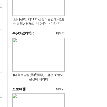
[당시산책] 제11회 산중여유인대작(山
中與幽人對酌)... 너 한잔 나 한잔 산의
꽃은 절로 피고
봉신기(封神記)
더보기
[6] 흑호강림(黑虎降臨)... 검은 호랑이,
전장에 내리다
포토여행
더보기