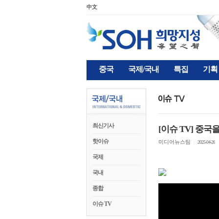
中文
중국
국제/국내
특집
기획
최신기사
[이슈 TV] 중국
핫이슈
미디어뉴스팀
|
2025-04-26
국제
국내
종합
이슈 TV