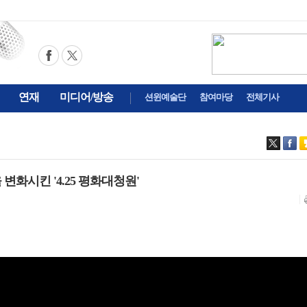
연재
미디어/방송
션윈예술단
참여마당
전체기사
을 변화시킨 '4.25 평화대청원'