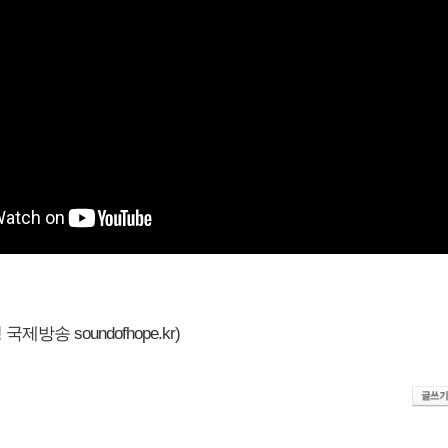
제방송 soundofhope.kr)