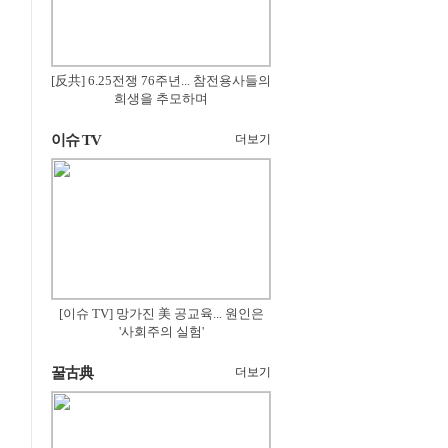
[反共] 6.25전쟁 76주년... 참전용사들의
희생을 추모하며
이슈 TV
더보기
[이슈 TV] 망가진 美 공교육... 원인은
'사회주의 실험'
꿀古典
더보기