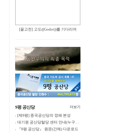
[꿀고전] 고도((Godot))를 기다리며
464,799,675
9평 공산당
더보기
[제9평] 중국공산당의 깡패 본성
대기원 공산당탈당 센터 안내(누구나 쉽게 退黨, 退團, 退隊 가능)
『9평 공산당』 원문(간체) 다운로드