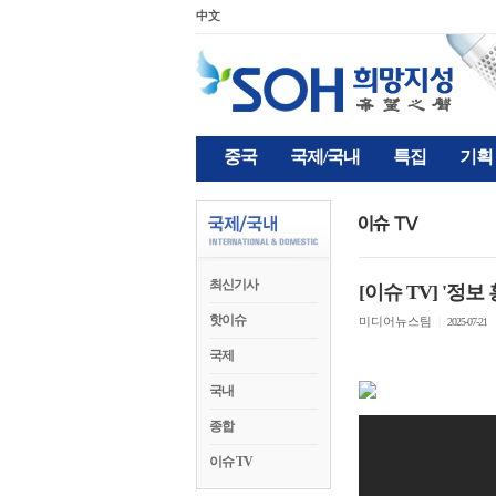
中文
중국
국제/국내
특집
기획
최신기사
[이슈 TV] '정보
핫이슈
미디어뉴스팀
|
2025-07-21
국제
국내
종합
이슈 TV