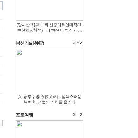
[당시산책] 제11회 산중여유인대작(山
中與幽人對酌)... 너 한잔 나 한잔 산의
꽃은 절로 피고
봉신기(封神記)
더보기
[5] 숭후수명(崇侯受命)... 탐욕스러운
북백후, 정벌의 기치를 올리다
포토여행
더보기