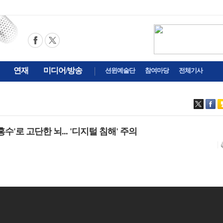
연재
미디어/방송
션윈예술단
참여마당
전체기사
 홍수'로 고단한 뇌... '디지털 침해' 주의