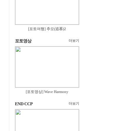
[포토여행] 추모(追慕)2
포토영상
더보기
[포토영상] Wave Harmony
END CCP
더보기