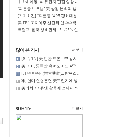
中 6세 아동, 뇌 유전자 편집 임상 시험 중 사망... 의료진 1년간 ....
‘파룬궁 보호법’ 美 상원 본회의 상정... 최종 입법 ‘초읽기’
[기자회견] “파룬궁 ‘4.25 평화대청원’ 기념 & 중공의 션윈 공연 .....
美 FBI, 조지아주 선관위 압수수색... 트럼프 “부정선거 증거 확보....
트럼프, 한국 상호관세 15→25% 인상... “韓 국회 무력합의 미비준”....
많이 본 기사
더보기
[이슈 TV] 美 민간 드론... 中 감시망 뚫고 군함 근접 촬영
美 FCC, 중국산 휴머노이드·4족보행 로봇·전력 인버터 신규 수입 .....
[5] 숭후수명(崇侯受命)... 탐욕스러운 북백후, 정벌의 기치를 올.....
軍, 한미 연합훈련 美무인기에 방공태세 발령... 왜?
美의회, 中 유엔 활동에 스파이 의혹 제기
SOH TV
더보기