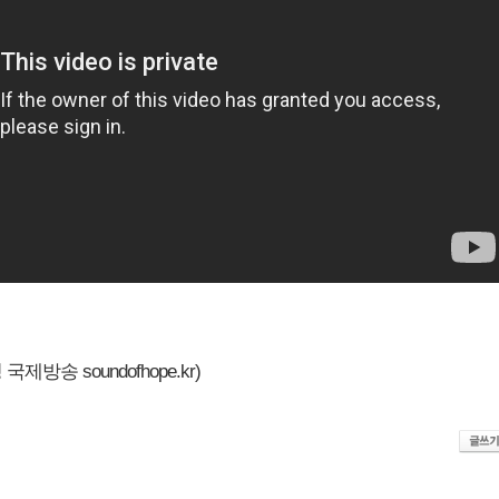
제방송 soundofhope.kr)