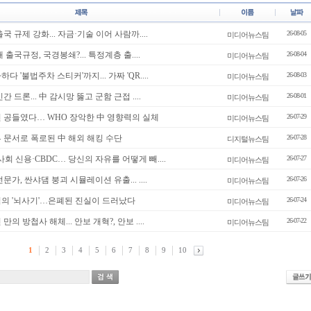
 출국 규제 강화... 자금·기술 이어 사람까....
26-08-05
미디어뉴스팀
새 출국규정, 국경봉쇄?... 특정계층 출....
26-08-04
미디어뉴스팀
하다 '불법주차 스티커'까지... 가짜 'QR....
26-08-03
미디어뉴스팀
민간 드론... 中 감시망 뚫고 군함 근접 ....
26-08-01
미디어뉴스팀
50년 공들였다… WHO 장악한 中 영향력의 실체
26-07-29
미디어뉴스팀
내부 문서로 폭로된 中 해외 해킹 수단
26-07-28
디지털뉴스팀
I·사회 신용·CBDC… 당신의 자유를 어떻게 빼....
26-07-27
미디어뉴스팀
전문가, 싼샤댐 붕괴 시뮬레이션 유출... ....
26-07-26
미디어뉴스팀
충격의 '뇌사기'…은폐된 진실이 드러났다
26-07-24
미디어뉴스팀
년 만의 방첩사 해체... 안보 개혁?, 안보 ....
26-07-22
미디어뉴스팀
1
2
3
4
5
6
7
8
9
10