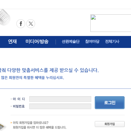
연재
미디어/방송
션윈예술단
참여마당
전체기사