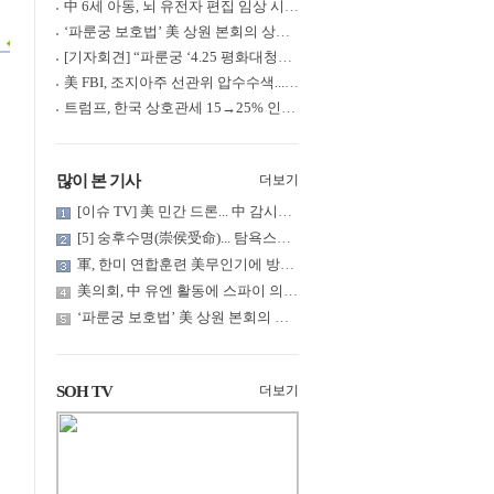
中 6세 아동, 뇌 유전자 편집 임상 시험 중 사망... 의료진 1년간 ....
‘파룬궁 보호법’ 美 상원 본회의 상정... 최종 입법 ‘초읽기’
[기자회견] “파룬궁 ‘4.25 평화대청원’ 기념 & 중공의 션윈 공연 .....
美 FBI, 조지아주 선관위 압수수색... 트럼프 “부정선거 증거 확보....
트럼프, 한국 상호관세 15→25% 인상... “韓 국회 무력합의 미비준”....
많이 본 기사
더보기
[이슈 TV] 美 민간 드론... 中 감시망 뚫고 군함 근접 촬영
[5] 숭후수명(崇侯受命)... 탐욕스러운 북백후, 정벌의 기치를 올.....
軍, 한미 연합훈련 美무인기에 방공태세 발령... 왜?
美의회, 中 유엔 활동에 스파이 의혹 제기
‘파룬궁 보호법’ 美 상원 본회의 상정... 최종 입법 ‘초읽기’
SOH TV
더보기