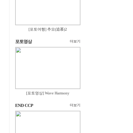
[포토여행] 추모(追慕)2
포토영상
더보기
[포토영상] Wave Harmony
END CCP
더보기