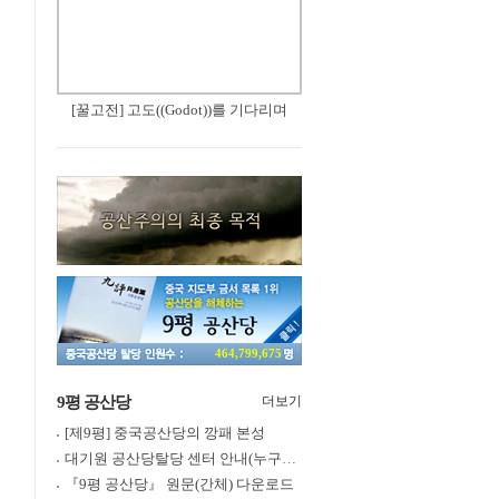
[꿀고전] 고도((Godot))를 기다리며
464,799,675
9평 공산당
더보기
[제9평] 중국공산당의 깡패 본성
대기원 공산당탈당 센터 안내(누구나 쉽게 退黨, 退團, 退隊 가능)
『9평 공산당』 원문(간체) 다운로드