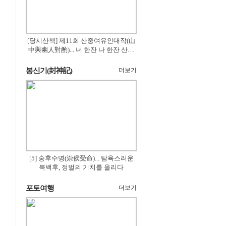
[당시산책] 제11회 산중여유인대작(山
中與幽人對酌)... 너 한잔 나 한잔 산의
꽃은 절로 피고
봉신기(封神記)
더보기
[5] 숭후수명(崇侯受命)... 탐욕스러운
북백후, 정벌의 기치를 올리다
포토여행
더보기