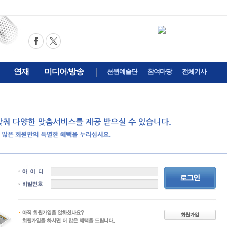
연재
미디어/방송
션윈예술단
참여마당
전체기사