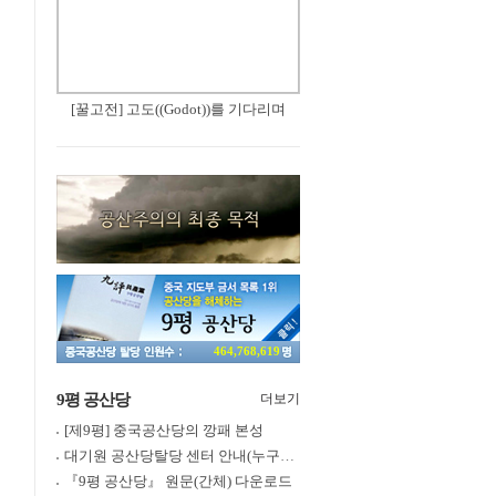
[꿀고전] 고도((Godot))를 기다리며
464,768,619
9평 공산당
더보기
[제9평] 중국공산당의 깡패 본성
대기원 공산당탈당 센터 안내(누구나 쉽게 退黨, 退團, 退隊 가능)
『9평 공산당』 원문(간체) 다운로드