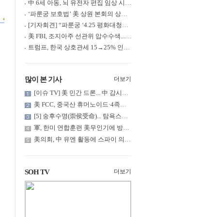
中 6세 아동, 뇌 유전자 편집 임상 시험 중 사망... 의료진 1년간 ....
‘파룬궁 보호법’ 美 상원 본회의 상정... 최종 입법 ‘초읽기’
[기자회견] “파룬궁 ‘4.25 평화대청원’ 기념 & 중공의 션윈 공연 .....
美 FBI, 조지아주 선관위 압수수색... 트럼프 “부정선거 증거 확보....
트럼프, 한국 상호관세 15→25% 인상... “韓 국회 무력합의 미비준”....
많이 본 기사
더보기
[이슈 TV] 美 민간 드론... 中 감시망 뚫고 군함 근접 촬영
美 FCC, 중국산 휴머노이드·4족보행 로봇·전력 인버터 신규 수입 .....
[5] 숭후수명(崇侯受命)... 탐욕스러운 북백후, 정벌의 기치를 올.....
軍, 한미 연합훈련 美무인기에 방공태세 발령... 왜?
美의회, 中 유엔 활동에 스파이 의혹 제기
SOH TV
더보기