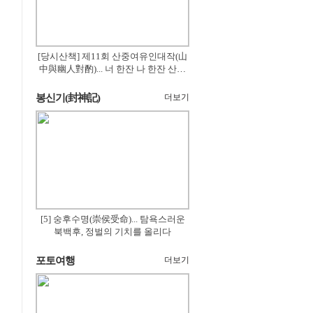
[당시산책] 제11회 산중여유인대작(山
中與幽人對酌)... 너 한잔 나 한잔 산의
꽃은 절로 피고
봉신기(封神記)
더보기
[5] 숭후수명(崇侯受命)... 탐욕스러운
북백후, 정벌의 기치를 올리다
포토여행
더보기