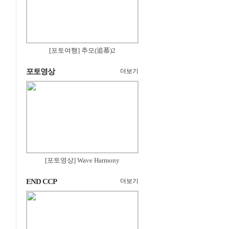
[포토여행] 추모(追慕)2
포토영상
더보기
[포토영상] Wave Harmony
END CCP
더보기