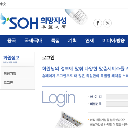
中文
중국
국제/국내
특집
기획
연재
미디어/방송
회원가입
로그인