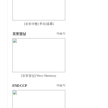
[포토여행] 추모(追慕)
포토영상
더보기
[포토영상] Wave Harmony
END CCP
더보기