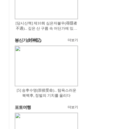
[당시산책] 제10회 심은자불우(尋隱者
不遇)... 깊은 산 구름 속 어딘가에 있겠
지
봉신기(封神記)
더보기
[5] 숭후수명(崇侯受命)... 탐욕스러운
북백후, 정벌의 기치를 올리다
포토여행
더보기