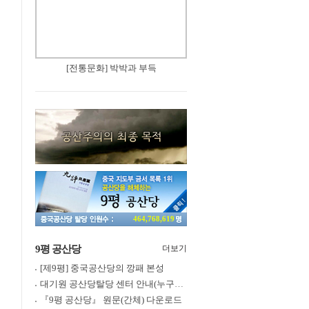
[전통문화] 박박과 부득
464,768,619
9평 공산당
더보기
[제9평] 중국공산당의 깡패 본성
대기원 공산당탈당 센터 안내(누구나 쉽게 退黨, 退團, 退隊 가능)
『9평 공산당』 원문(간체) 다운로드