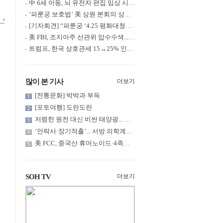
中 6세 아동, 뇌 유전자 편집 임상 시험 중 사망... 의료진 1년간 ....
‘파룬궁 보호법’ 美 상원 본회의 상정... 최종 입법 ‘초읽기’
[기자회견] “파룬궁 ‘4.25 평화대청원’ 기념 & 중공의 션윈 공연 .....
美 FBI, 조지아주 선관위 압수수색... 트럼프 “부정선거 증거 확보....
트럼프, 한국 상호관세 15→25% 인상... “韓 국회 무력합의 미비준”....
많이 본 기사
더보기
[전통문화] 박박과 부득
[포토여행] 도란도란
저렴한 원전 대신 비싼 태양광... 요금 부담은 누가?
‘안락사·장기적출’... 서방 의학계까지 침투한 ‘공리주의적 생명윤....
美 FCC, 중국산 휴머노이드·4족보행 로봇·전력 인버터 신규 수입 .....
SOH TV
더보기