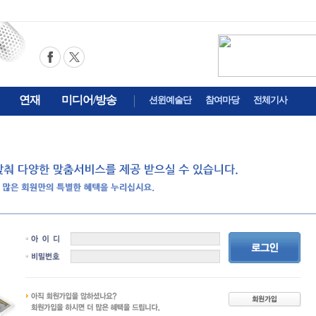
연재
미디어/방송
션윈예술단
참여마당
전체기사