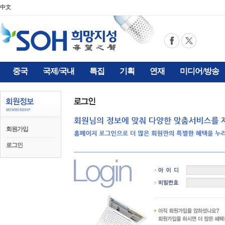
中文
중국
국제/국내
특집
기획
연재
미디어/방송
회원가입
로그인