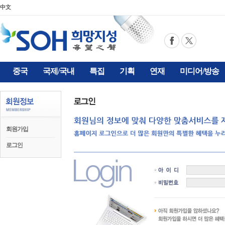
中文
중국
국제/국내
특집
기획
연재
미디어/방송
회원가입
로그인