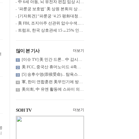
中 6세 아동, 뇌 유전자 편집 임상 시험 중 사망... 의료진 1년간 ....
‘파룬궁 보호법’ 美 상원 본회의 상정... 최종 입법 ‘초읽기’
[기자회견] “파룬궁 ‘4.25 평화대청원’ 기념 & 중공의 션윈 공연 .....
美 FBI, 조지아주 선관위 압수수색... 트럼프 “부정선거 증거 확보....
트럼프, 한국 상호관세 15→25% 인상... “韓 국회 무력합의 미비준”....
많이 본 기사
더보기
센
[이슈 TV] 美 민간 드론... 中 감시망 뚫고 군함 근접 촬영
美 FCC, 중국산 휴머노이드·4족보행 로봇·전력 인버터 신규 수입 .....
[5] 숭후수명(崇侯受命)... 탐욕스러운 북백후, 정벌의 기치를 올.....
軍, 한미 연합훈련 美무인기에 방공태세 발령... 왜?
美의회, 中 유엔 활동에 스파이 의혹 제기
SOH TV
더보기
콩
시