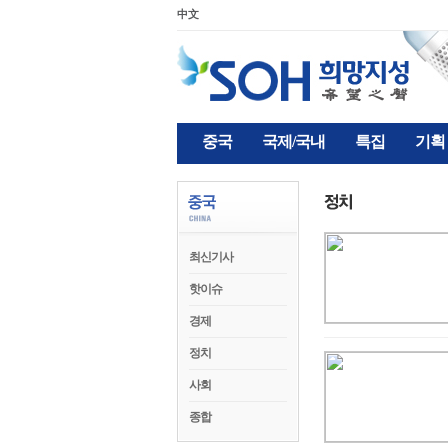
中文
중국
국제/국내
특집
기획
최신기사
핫이슈
경제
정치
사회
종합