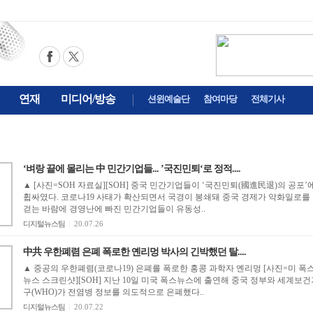
연재
미디어/방송
션윈예술단
참여마당
전체기사
‘벼랑 끝에 몰리는 中 민간기업들... ’국진민퇴‘로 정적....
▲ [사진=SOH 자료실][SOH] 중국 민간기업들이 ‘국진민퇴(國進民退)의 공포’
휩싸였다. 코로나19 사태가 확산되면서 국경이 봉쇄돼 중국 경제가 악화일로를
걷는 바람에 경영난에 빠진 민간기업들이 유동성..
디지털뉴스팀
|
20.07.26
中共 우한폐렴 은폐 폭로한 옌리멍 박사의 긴박했던 탈....
▲ 중공의 우한폐렴(코로나19) 은폐를 폭로한 홍콩 과학자 옌리멍 [사진=미 폭
뉴스 스크린샷][SOH] 지난 10일 미국 폭스뉴스에 출연해 중국 정부와 세계보건
구(WHO)가 전염병 정보를 의도적으로 은폐했다..
디지털뉴스팀
|
20.07.22