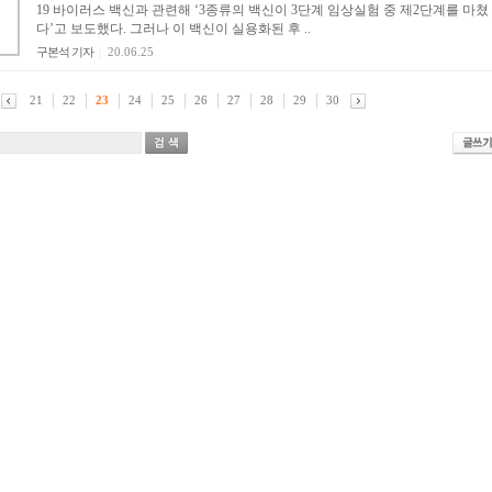
19 바이러스 백신과 관련해 ‘3종류의 백신이 3단계 임상실험 중 제2단계를 마쳤
다’고 보도했다. 그러나 이 백신이 실용화된 후 ..
구본석 기자
|
20.06.25
21
22
23
24
25
26
27
28
29
30