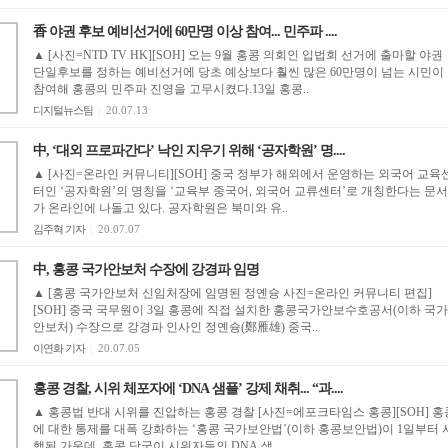
香 야권 후보 예비선거에 60만명 이상 참여... 민주파 ....
▲ [사진=NTD TV HK][SOH] 오는 9월 홍콩 의회인 입법회 선거에 출마할 야권
단일후보를 정하는 예비선거에 당초 예상보다 훨씬 많은 60만명이 넘는 시민이
참여해 홍콩의 민주파 진영을 고무시켰다.13일 홍콩..
디지털뉴스팀
|
20.07.13
中, ‘대외 프로파간다’ 낙인 지우기 위해 ‘공자학원’ 명....
▲ [사진=온라인 커뮤니티][SOH] 중국 정부가 해외에서 운영하는 외국어 교육
터인 ‘공자학원’의 명칭을 ‘교육부 중국어, 외국어 교류센터’로 개칭한다는 문서
가 온라인에 나돌고 있다. 공자학원은 북미와 유..
김주혁 기자
|
20.07.07
中, 홍콩 국가안보처 수장에 강경파 임명
▲ [홍콩 국가안보처 신임처장에 임명된 정옌슝 사진=온라인 커뮤니티 편집]
[SOH] 중국 국무원이 3일 홍콩에 직접 설치한 홍콩국가안보수호공서(이하 국가
안보처) 수장으로 강경파 인사인 정옌슝(鄭雁雄) 중국..
이연화 기자
|
20.07.05
홍콩 경찰, 시위 체포자에 ‘DNA 샘플’ 강제 채취... “과....
▲ 홍콩법 반대 시위를 진압하는 홍콩 경찰 [사진=에포크타임스 홍콩][SOH] 홍
에 대한 통제를 대폭 강화하는 ‘홍콩 국가보안법’(이하 홍콩보안법)이 1일부터 
행된 가운데, 홍콩 당국이 시위자들의 DNA 샘..