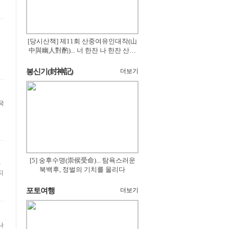
[당시산책] 제11회 산중여유인대작(山
中與幽人對酌)... 너 한잔 나 한잔 산의
꽃은 절로 피고
봉신기(封神記)
더보기
국
[5] 숭후수명(崇侯受命)... 탐욕스러운
확
북백후, 정벌의 기치를 올리다
지
포토여행
더보기
나