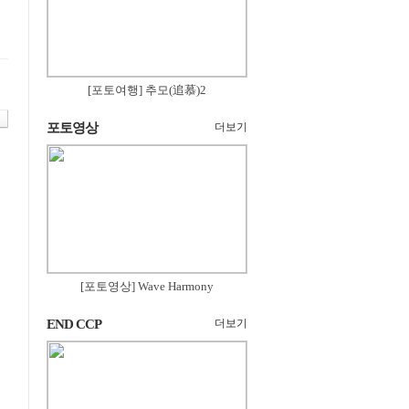
[포토여행] 추모(追慕)2
포토영상
더보기
[포토영상] Wave Harmony
END CCP
더보기