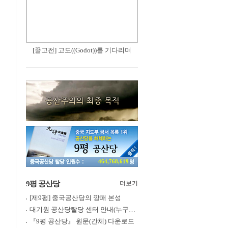
[꿀고전] 고도((Godot))를 기다리며
464,768,619
9평 공산당
더보기
[제9평] 중국공산당의 깡패 본성
대기원 공산당탈당 센터 안내(누구나 쉽게 退黨, 退團, 退隊 가능)
『9평 공산당』 원문(간체) 다운로드