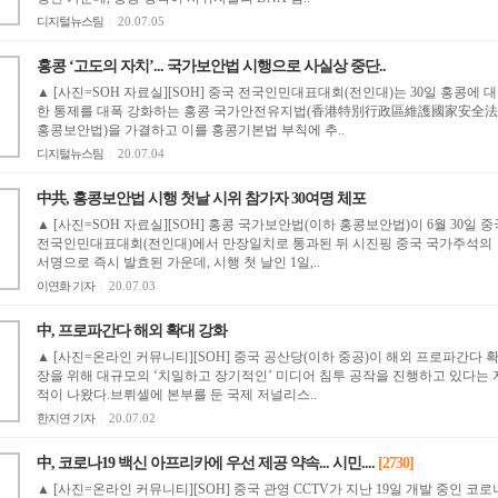
디지털뉴스팀
|
20.07.05
홍콩 ‘고도의 자치’... 국가보안법 시행으로 사실상 중단..
▲ [사진=SOH 자료실][SOH] 중국 전국인민대표대회(전인대)는 30일 홍콩에 대
한 통제를 대폭 강화하는 홍콩 국가안전유지법(香港特別行政區維護國家安全法
홍콩보안법)을 가결하고 이를 홍콩기본법 부칙에 추..
디지털뉴스팀
|
20.07.04
中共, 홍콩보안법 시행 첫날 시위 참가자 30여명 체포
▲ [사진=SOH 자료실][SOH] 홍콩 국가보안법(이하 홍콩보안법)이 6월 30일 중
전국인민대표대회(전인대)에서 만장일치로 통과된 뒤 시진핑 중국 국가주석의
서명으로 즉시 발효된 가운데, 시행 첫 날인 1일,..
이연화 기자
|
20.07.03
中, 프로파간다 해외 확대 강화
▲ [사진=온라인 커뮤니티][SOH] 중국 공산당(이하 중공)이 해외 프로파간다 
장을 위해 대규모의 ‘치밀하고 장기적인’ 미디어 침투 공작을 진행하고 있다는 
적이 나왔다.브뤼셀에 본부를 둔 국제 저널리스..
한지연 기자
|
20.07.02
中, 코로나19 백신 아프리카에 우선 제공 약속... 시민....
[2730]
▲ [사진=온라인 커뮤니티][SOH] 중국 관영 CCTV가 지난 19일 개발 중인 코로