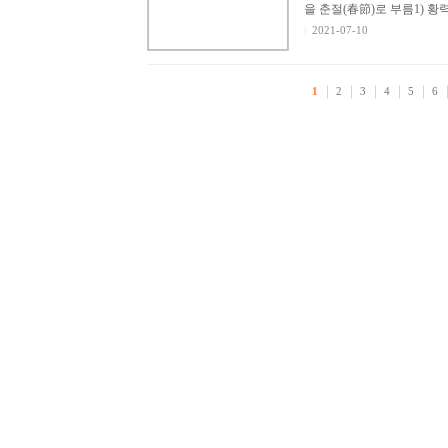
을 춘절(春節)로 부름1) 황력
|
2021-07-10
1
2
3
4
5
6