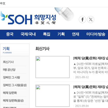
中文
중국
국제/국내
특집
기획
연재
미디어/방송
[해체 당(黨)문화] 제8장 
최신기사
▲ [사진=SOH 자료실]목차
부, 당과 국가, 당과 민족
9평 공산당
이 아니다5) 누가 중국의 이미
장쩌민 그 사람
|
2021-09-12
장쩌민 그 사람(음성)
[해체 당(黨)문화] 제8장 
▲ [사진=SOH 자료실]목차
해체 당문화
로 “일체” (1) “친애하는 
해체 당문화(음성)
을 통제 (4) 당은 ‘선진’을 대표(
|
2021-09-04