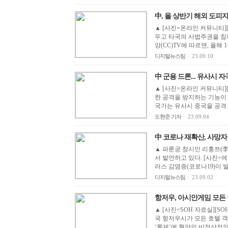
中, 올 상반기 해외 도피자 5
▲ [사진=온라인 커뮤니티]
두고 타국의 사법주권을 침
앙(CC)TV에 따르면, 올해 1
디지털뉴스팀
|
23.09.10
中 군용 드론... 유사시 
▲ [사진=온라인 커뮤니티]
한 공격을 방지하는 기능이
국가는 유사시 중국을 공격 
도현준 기자
|
23.09.04
中 코로나 재확산, 사망자 증
▲ 파룬궁 창시인 리훙쯔(李
서 발언하고 있다. [사진
러스 감염증(코로나19)이 발
디지털뉴스팀
|
23.09.02
항저우, 아시안게임 모든 
▲ [사진=SOH 자료실][S
국 항저우시가 모든 호텔 
‘통제’에 혈안인 비정상적인 