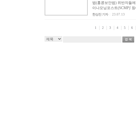
법(홍콩보안법) 위반자들에
이나모닝포스트(SCMP)' 등
한상진 기자
|
23.07.13
1
2
3
4
5
6