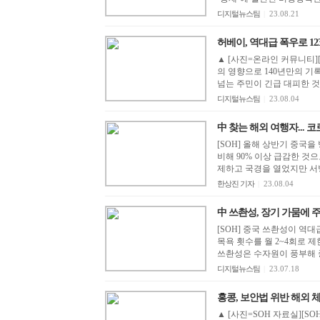
디지털뉴스팀
|
23.08.21
허베이, 역대급 폭우로 123만
▲ [사진=온라인 커뮤니티]
의 영향으로 140년만의 기
넘는 주민이 긴급 대피한 것
디지털뉴스팀
|
23.08.04
中 찾는 해외 여행자... 코
[SOH] 올해 상반기 중국
비해 90% 이상 급감한 것
제하고 국경을 열었지만 서
한상진 기자
|
23.08.04
中 쓰촨성, 장기 가뭄에 주민 
[SOH] 중국 쓰촨성이 역
목욕 횟수를 월 2~4회로 제한하라고
쓰촨성은 수자원이 풍부해 중
디지털뉴스팀
|
23.07.18
홍콩, 보안법 위반 해외 
▲ [사진=SOH 자료실][S