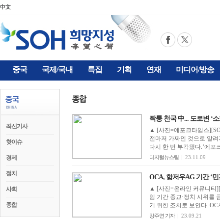
中文
중국
국제/국내
특집
기획
연재
미디어/방송
짝퉁 천국 中... 도로변 ‘
최신기사
▲ [사진=에포크타임스][S
전마저 가짜인 것으로 알려져
핫이슈
다시 한 번 부각됐다.‘에포크
경제
디지털뉴스팀
|
23.11.09
정치
OCA, 항저우AG 기간 ‘민감 
▲ [사진=온라인 커뮤니티]
사회
임 기간 종교·정치 시위를
종합
기 위한 조치로 보인다. OCA
강주연 기자
|
23.09.21