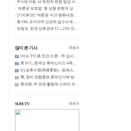
中 6세 아동, 뇌 유전자 편집 임상 시험 중 사망... 의료진 1년간 ....
‘파룬궁 보호법’ 美 상원 본회의 상정... 최종 입법 ‘초읽기’
[기자회견] “파룬궁 ‘4.25 평화대청원’ 기념 & 중공의 션윈 공연 .....
美 FBI, 조지아주 선관위 압수수색... 트럼프 “부정선거 증거 확보....
트럼프, 한국 상호관세 15→25% 인상... “韓 국회 무력합의 미비준”....
많이 본 기사
더보기
[이슈 TV] 美 민간 드론... 中 감시망 뚫고 군함 근접 촬영
美 FCC, 중국산 휴머노이드·4족보행 로봇·전력 인버터 신규 수입 .....
[5] 숭후수명(崇侯受命)... 탐욕스러운 북백후, 정벌의 기치를 올.....
軍, 한미 연합훈련 美무인기에 방공태세 발령... 왜?
美의회, 中 유엔 활동에 스파이 의혹 제기
SOH TV
더보기