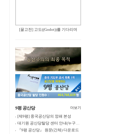
[꿀고전] 고도((Godot))를 기다리며
464,768,619
9평 공산당
더보기
[제9평] 중국공산당의 깡패 본성
대기원 공산당탈당 센터 안내(누구나 쉽게 退黨, 退團, 退隊 가능)
『9평 공산당』 원문(간체) 다운로드