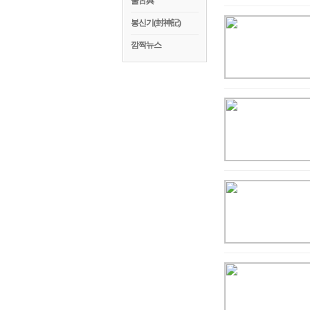
꿀古典
봉신기(封神記)
깜짝뉴스