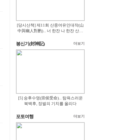
[당시산책] 제11회 산중여유인대작(山
中與幽人對酌)... 너 한잔 나 한잔 산의
꽃은 절로 피고
봉신기(封神記)
더보기
[5] 숭후수명(崇侯受命)... 탐욕스러운
북백후, 정벌의 기치를 올리다
포토여행
더보기