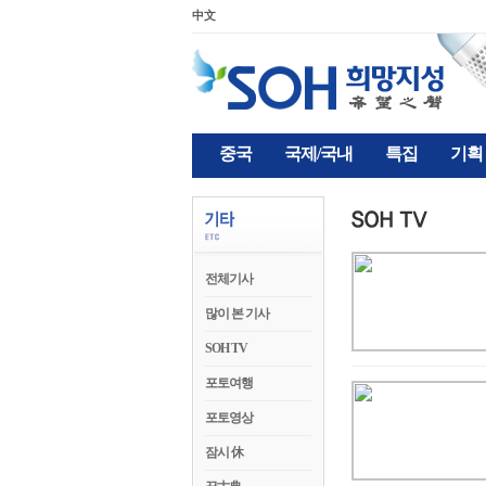
中文
중국
국제/국내
특집
기획
전체기사
많이 본 기사
SOH TV
포토여행
포토영상
잠시 休