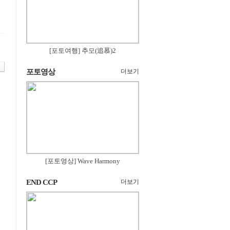
[포토여행] 추모(追慕)2
포토영상
더보기
[포토영상] Wave Harmony
END CCP
더보기