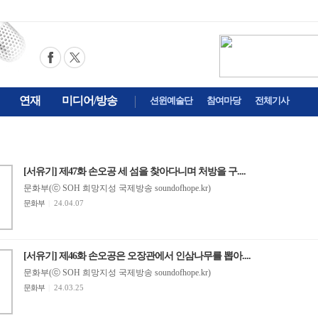
연재
미디어/방송
션윈예술단
참여마당
전체기사
[서유기] 제47화 손오공 세 섬을 찾아다니며 처방을 구....
문화부(ⓒ SOH 희망지성 국제방송 soundofhope.kr)
문화부
|
24.04.07
[서유기] 제46화 손오공은 오장관에서 인삼나무를 뽑아....
문화부(ⓒ SOH 희망지성 국제방송 soundofhope.kr)
문화부
|
24.03.25