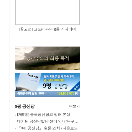
[꿀고전] 고도((Godot))를 기다리며
464,835,078
9평 공산당
더보기
[제9평] 중국공산당의 깡패 본성
대기원 공산당탈당 센터 안내(누구나 쉽게 退黨, 退團, 退隊 가능)
『9평 공산당』 원문(간체) 다운로드