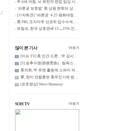
中 6세 아동, 뇌 유전자 편집 임상 시험 중 사망... 의료진 1년간 ....
‘파룬궁 보호법’ 美 상원 본회의 상정... 최종 입법 ‘초읽기’
[기자회견] “파룬궁 ‘4.25 평화대청원’ 기념 & 중공의 션윈 공연 .....
美 FBI, 조지아주 선관위 압수수색... 트럼프 “부정선거 증거 확보....
트럼프, 한국 상호관세 15→25% 인상... “韓 국회 무력합의 미비준”....
많이 본 기사
더보기
[이슈 TV] 美 민간 드론... 中 감시망 뚫고 군함 근접 촬영
[5] 숭후수명(崇侯受命)... 탐욕스러운 북백후, 정벌의 기치를 올.....
美의회, 中 유엔 활동에 스파이 의혹 제기
軍, 한미 연합훈련 美무인기에 방공태세 발령... 왜?
[포토영상] Wave Harmony
SOH TV
더보기