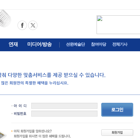
연재
미디어/방송
션윈예술단
참여마당
전체기사