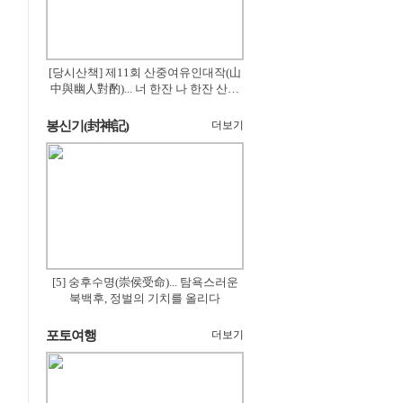
[당시산책] 제11회 산중여유인대작(山
中與幽人對酌)... 너 한잔 나 한잔 산의
꽃은 절로 피고
봉신기(封神記)
더보기
[5] 숭후수명(崇侯受命)... 탐욕스러운
북백후, 정벌의 기치를 올리다
포토여행
더보기