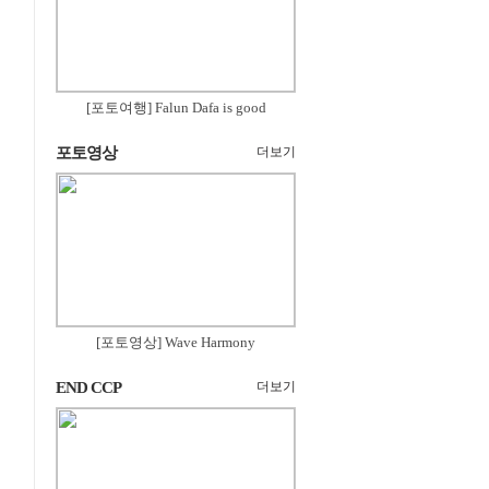
[포토여행] Falun Dafa is good
포토영상
더보기
[포토영상] Wave Harmony
END CCP
더보기