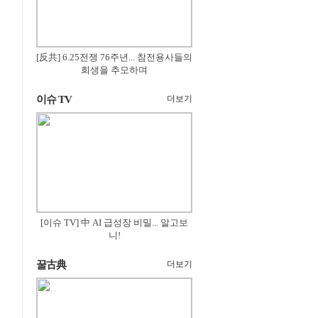
[反共] 6.25전쟁 76주년... 참전용사들의
희생을 추모하며
이슈 TV
더보기
[이슈 TV] 中 AI 급성장 비밀... 알고보
니!
꿀古典
더보기